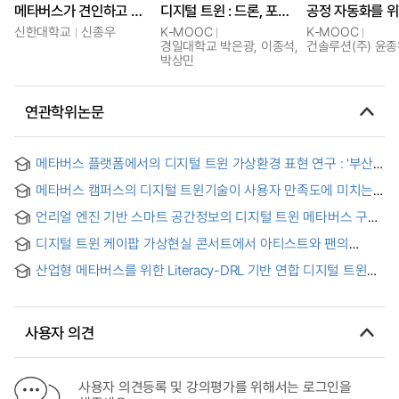
메타버스가 견인하고 있는 디지털 트윈
디지털 트윈 : 드론, 포토그래메트리로 만드는 메타버스
신한대학교
신종우
K-MOOC
K-MOOC
경일대학교 박은광, 이종석,
건솔루션(주) 윤
박상민
연관학위논문
메타버스 플랫폼에서의 디지털 트윈 가상환경 표현 연구 : '부산
스마트 환경교육 콘텐츠 메타버스’ 프로젝트를 중심으로
메타버스 캠퍼스의 디지털 트윈기술이 사용자 만족도에 미치는
영향 = The Impact of Digital Twin Technology in Metaverse
언리얼 엔진 기반 스마트 공간정보의 디지털 트윈 메타버스 구축
Campuses on User Satisfaction
연구 = A Study on Digital Twin Metaverse Construction of
디지털 트윈 케이팝 가상현실 콘서트에서 아티스트와 팬의
Unreal Engine-Based Smart Spatial Information
상호작용의 영향 : 링크팝 브이알 콘서트 에스파를 중심으로 =
산업형 메타버스를 위한 Literacy-DRL 기반 연합 디지털 트윈
The Impact of Artist and Fan Interaction in Digital Twin K-
스케줄링 기법 = Literacy-DRL based Federated Digital Twin
Pop Virtual Reality Concerts : Focusing on the LYNK-POP
Scheduling Techniques for Industrial Metaverses
1st VR Concert aespa
사용자 의견
사용자 의견등록 및 강의평가를 위해서는 로그인을