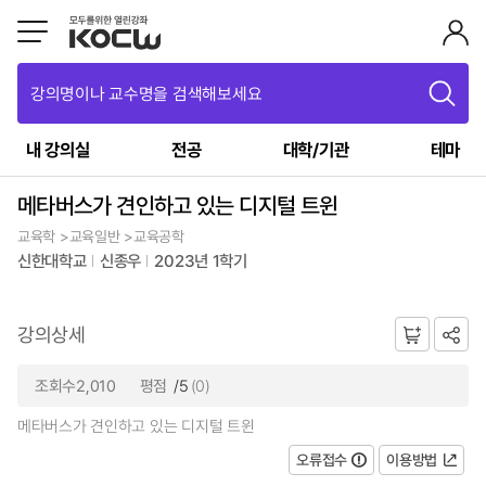
강의명이나 교수명을 검색해보세요
내 강의실
전공
대학/기관
테마
메타버스가 견인하고 있는 디지털 트윈
교육학 >교육일반 >교육공학
신한대학교
신종우
2023년 1학기
강의상세
조회수2,010
평점
/5
(0)
메타버스가 견인하고 있는 디지털 트윈
오류접수
이용방법