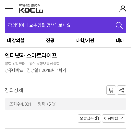
강의명이나 교수명을 검색해보세요
내 강의실
전공
대학/기관
테마
인터넷과 스마트라이프
공학 >컴퓨터ㆍ통신 >정보통신공학
청주대학교
김성열
2018년 1학기
강의상세
조회수4,381
평점
/5
(0)
오류접수
이용방법