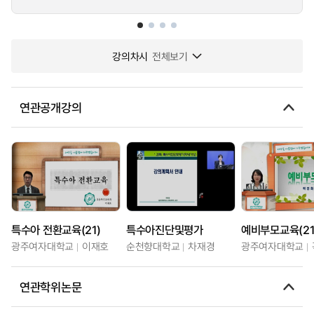
강의차시
전체보기
연관공개강의
특수아 전환교육(21)
특수아진단및평가
예비부모교육(21
광주여자대학교
이재호
순천향대학교
차재경
광주여자대학교
연관학위논문