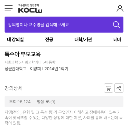
강의명이나 교수명을 검색해보세요
내 강의실
전공
대학/기관
테마
특수아 부모교육
사회과학 >사회과학기타 >아동학
성균관대학교
이양희
2014년 1학기
강의상세
조회수5,124
평점
/5
(0)
자앵(정의, 유형 및 그 특성 등)가 무엇인지 이해하고 장애아동이 있는 가
족이 맞닥뜨릴 수 있는 다양한 상황에 대한 이론, 사례를 통해 배우는데 목
적이 있음.