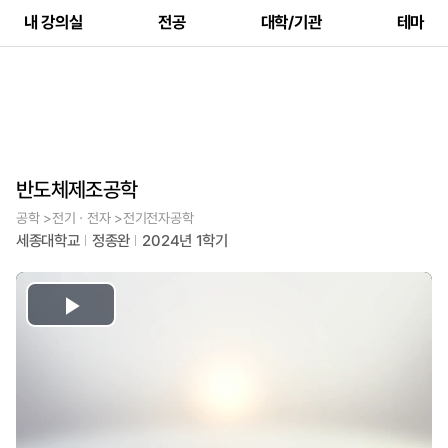
내 강의실
전공
대학/기관
테마
반도체제조공학
공학 >전기ㆍ전자 >전기전자공학
세종대학교
정종완
2024년 1학기
Play
Video