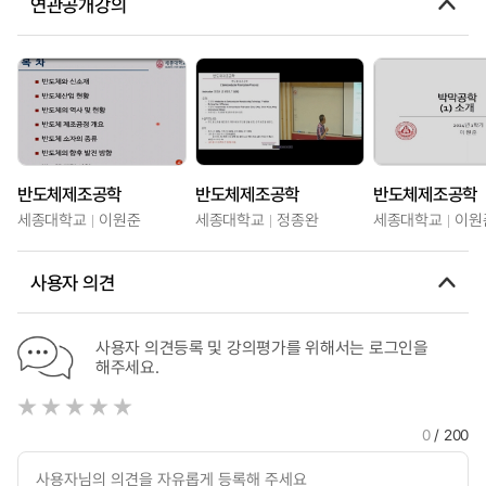
연관공개강의
반도체제조공학
반도체제조공학
반도체제조공학
세종대학교
이원준
세종대학교
정종완
세종대학교
이원
사용자 의견
사용자 의견등록 및 강의평가를 위해서는 로그인을
해주세요.
0
/ 200