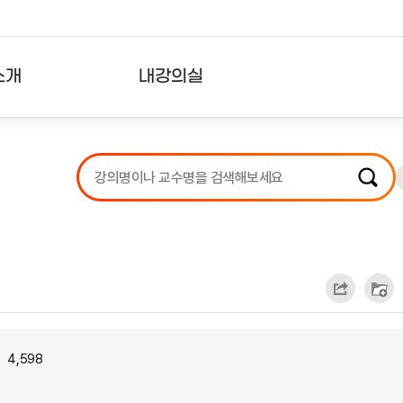
소개
내강의실
?
강의리스트
수강확인증강의
사용자의견
내강의클립
4,598