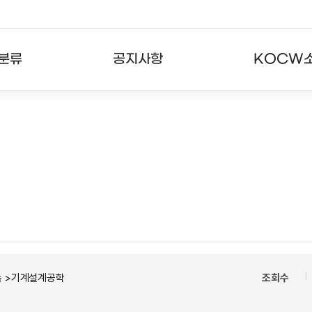
분류
공지사항
KOCW
강의
공지사항
KOCW란
강의
뉴스레터
활용안내
분야
주요통계현황
발자취
강의
서비스도움말
고객센터
속 >기계설계공학
조회수