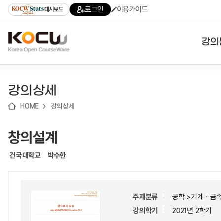
로
로
로
바
로그인
이용가이드
대시보드
가
가
가
로
기
기
기
가
(skip
기
to
강의
content)
대학
강의상세
기관
HOME
강의상세
전공
창의설계
테마
건국대학교
박수한
주제분류
공학 >기계ㆍ금
강의학기
2021년 2학기