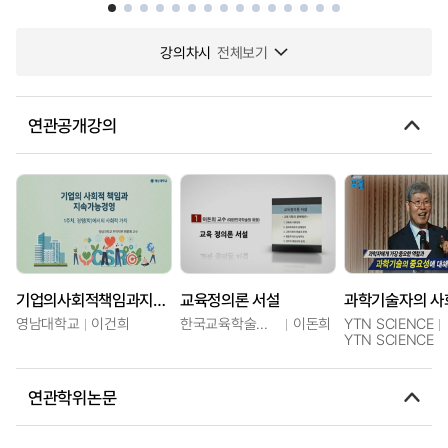
강의차시
전체보기
연관공개강의
기업의사회적책임과지속가능경영
교육정의론 서설
영남대학교
이건희
한국교육학술정보원
이돈희
YTN SCIENCE
YTN SCIENCE
연관학위논문