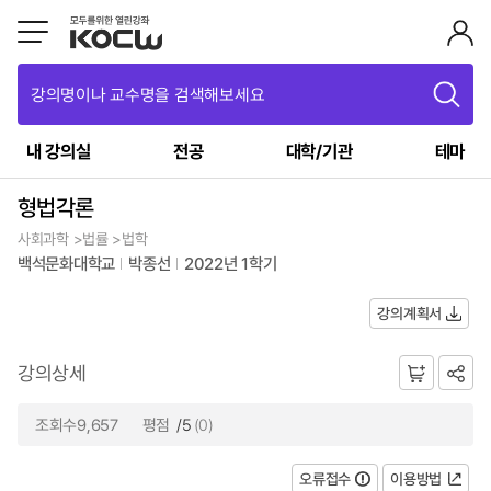
강의명이나 교수명을 검색해보세요
내 강의실
전공
대학/기관
테마
형법각론
사회과학 >법률 >법학
백석문화대학교
박종선
2022년 1학기
강의계획서
강의상세
조회수9,657
평점
/5
(0)
오류접수
이용방법