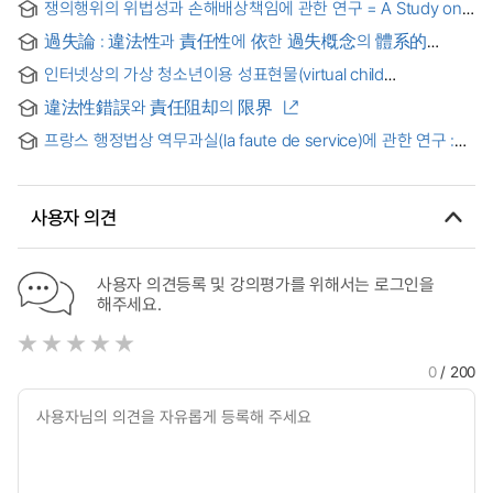
쟁의행위의 위법성과 손해배상책임에 관한 연구 = A Study on
Illegality of Strike and the Liabilities for Damages from
過失論 : 違法性과 責任性에 依한 過失槪念의 體系的
Illegal Strike
構造를 中心으로 = (A) study on nogligence
인터넷상의 가상 청소년이용 성표현물(virtual child
pornography)의 위법성 및 법적 책임에 관한 연구 = (A) Study
違法性錯誤와 責任阻却의 限界
on virtual child pornography in cyberspace : Legality and
criminal liability
프랑스 행정법상 역무과실(la faute de service)에 관한 연구 :
역무과실과 위법성의 관계을 중심으로
사용자 의견
사용자 의견등록 및 강의평가를 위해서는 로그인을
해주세요.
0
/ 200