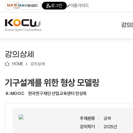
로
로
로
바
로그인
이용가이드
대시보드
가
가
가
로
기
기
기
가
(skip
기
to
강의
content)
대학
강의상세
기관
HOME
강의상세
전공
기구설계를 위한 형상 모델링
테마
K-MOOC
한국연구재단 산업교육센터 안상욱
주제분류
공학
강의학기
2025년