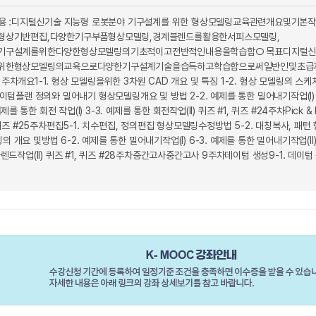
용 :디지털신기술 지능형 로봇분야 기구설계를 위한 형상모델링교육관련개요및기본
형상기반편집,다양한기구부품형상모델링,경계블렌드를활용한서피스모델링,
기구설계를위한다양한형상모델링의기초적이고전반적인내용을학습함○ 목표디지털신
한형상모델링의교육으로다양한기구설계기술을습득하고학습함으로써일반인및초급자에 
요1-1. 형상 모델링을위한 3차원 CAD 개요 및 특징 1-2. 형상 모델링의 스케
데이텀플랜 정의와 밀어내기 형상모델링개요 및 방법 2-2. 예제를 통한 밀어내기작업(I) 2-
통한 회전 작업(I) 3-3. 예제를 통한 회전작업(II) 퀴즈 #1, 퀴즈 #24주차Pick & Pla
1, 퀴즈 #25주차편집5-1. 치수편집, 정의편집 형상모델링수정방법 5-2. 대칭복사, 패
의 개요 및방법 6-2. 예제를 통한 밀어내기작업(I) 6-3. 예제를 통한 밀어내기작업(II
블렌드작업(II) 퀴즈 #1, 퀴즈 #28주차중간고사중간고사 9주차데이텀 생성9-1. 데이텀 평