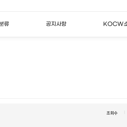
분류
공지사항
KOCW
강의
공지사항
KOCW란
강의
뉴스레터
활용안내
분야
주요통계현황
발자취
강의
서비스도움말
고객센터
조회수