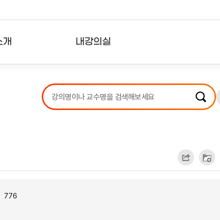
소개
내강의실
?
강의리스트
수강확인증강의
사용자의견
내강의클립
776