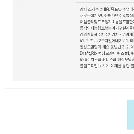
강좌 소개수업내용/목표○ 수업내
새로운설계보다는매개변수및특징
어셈블리및드로잉기초등을포함한
동력인지능형로봇분야기구설계를위
강의계획표주차주차명차시명과제1주차개
#1, 퀴즈 #22주차밀어내기2-1. 
형상모델링의 개요 및방법 3-2. 예제를 
Draft,Rib 형상모델링 퀴즈 #
#26주차스윕6-1. 스윕 형상모델링
블렌드작업(I) 7-3. 예제를 통한 