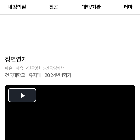
내 강의실
전공
대학/기관
테마
장면연기
예술ㆍ체육 >연극영화 >연극영화학
건국대학교
유지태
2024년 1학기
Play
Video