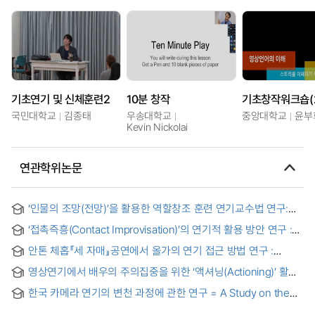
기초연기 및 신체훈련2
10분 창작
기초창작워크숍(
국민대학교
김종태
우송대학교
중앙대학교
윤부
Kevin Nickolai
연관학위논문
‘인물의 조망(전망)’을 활용한 역할창조 훈련 연기교수법 연구:
장면극을 통해 = A Study on the Teaching Method of Acting
‘접촉즉흥(Contact Improvisation)’의 연기적 활용 방안 연구 :
for Role Creation Education Utilizing ‘Character’s
안톤체홉作 <갈매기> 장면구현을 중심으로 = A Study on how
Perspective’: Focusing on Theater Scenes
안톤 체홉『세 자매』공연에서 올가의 연기 접근 방법 연구 :
to use 'Contact Improvisation' in Acting : Focusing on the
음성연기와의 비교를 중심으로 = A Study of the Approach to
Scene Implementation of
by Anton Chekhov
영상연기에서 배우의 주의집중을 위한 ‘액셔닝(Actioning)’ 활용
Anton Chekhov Three Sisters’s Olga from the Point of
방안 연구 : 매체적 특성을 고려한 인물의 행동방안과 장면사례
View of Acting - ;Comparatives Studies of between voice
한국 카메라 연기의 변천 과정에 관한 연구 = A Study on the
분석을 중심으로 = A Study on how to use "Actioning" for
acting and stage acting
Changes of Camera Acting in Korea
Concentration of Attention in Media Acting : Focusing on