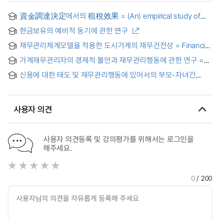
資金調達決定에서의 租稅效果 = (An) empirical study of
the tax effect on financing decision in korea
현금보유의 예비적 동기에 관한 연구
재무관리체계모델을 적용한 도시가계의 재무건전성 = Financial
solidity of urban households with the application of
가계재무관리자의 경제적 불안과 재무관리행동에 관한 연구 =
systems model on financial management
(A)Study on the Economic Distress and the Financial
신용에 대한 태도 및 재무관리행동에 있어서의 부모-자녀간
Management Behavior of the Household Financial
상관관계 분석 = A Correlation Analysis between
Managers.
Adolescents and Their Parents in Credit Attitude and
Financial Management Behavior
사용자 의견
사용자 의견등록 및 강의평가를 위해서는 로그인을
해주세요.
0
/ 200