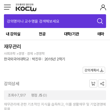
강의명이나 교수명을 검색해보세요
내 강의실
전공
대학/기관
테마
재무관리
사회과학 >경영ㆍ경제 >경영학
한국외국어대학교
박진우
2015년 2학기
강의계획서
강의상세
조회수7,517
평점
/5
(0)
재무관리에 관한 기초적인 지식을 습득하고, 이를 생활재무 및 기업경영에
응용