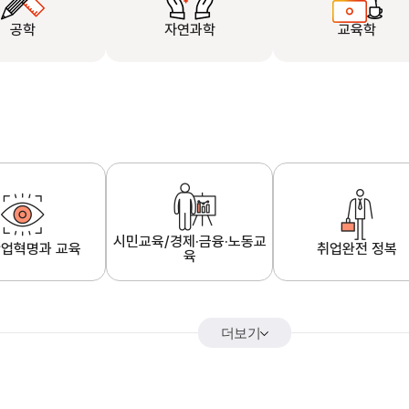
공학
자연과학
교육학
시민교육/경제·금융·노동교
업혁명과 교육
취업완전 정복
육
더보기
어&해외특강
K-MOOC 강의