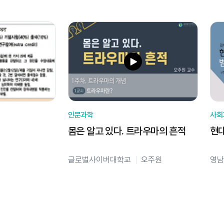
인문과학
사회
몸은 알고 있다. 트라우마의 흔적
현
글로벌사이버대학교
오주원
영남