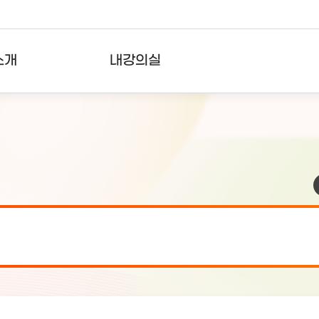
소개
내강의실
?
강의리스트
수강확인증강의
사용자의견
내강의클립
검 안내(7월 24일 19:00 ~ 7월...
2026-07-2
검 안내(7월 21일 19:00 ~ 7...
2026-07-1