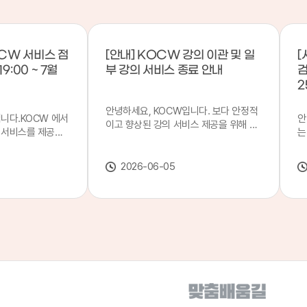
CW 서비스 점
[안내] KOCW 강의 이관 및 일
[
9:00 ~ 7월
부 강의 서비스 종료 안내
검
2
안녕하세요, KOCW입니다. 보다 안정적
입니다.KOCW 에서
안
이고 향상된 강의 서비스 제공을 위해 강
 서비스를 제공하
는
의 이관 작업을 진행하게 되었습니다. 이
서비스 점검을 실시
기
에 따라 일부 강의는2026년 6월 중 서비
업 일시 : 7월 21
합
스가 종료될 예정이오니, 이용에 참고하
2026-06-05
22일(수) 08:00이
2
여 주시기 바랍니다. 강의 이관 일정 안내
스가 점검 시간 동안
이
단계 기간 주요 작업 1단계 6월 1~2주 이
 있으니, 이 점 양
안
관 준비 2단계 6월 3~4주 1차 이관 작업
.저희 KOCW 에
여
3단계 7월 1~2주 2차 이관 작업 완료 및
보다 좋은 서비스
이
시스템 안정화 ※ 이관 작업 진행 상황에
력하겠습니다.감사합
공
따라 일정은 변경될 수 있습니다. 서비스
종료 강의 안내 이관 작업으로 인해 일부
강의는 2026년 6월 15일 서비스 종료되
었습니다. 서비스 종료 강의 목록은 아래
링크에서 확인하실 수 있습니다. → 서비