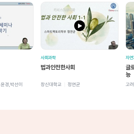
사회과학
자연
법과안전한사회
글로
능
오윤경,박선이
창신대학교
정연균
고려