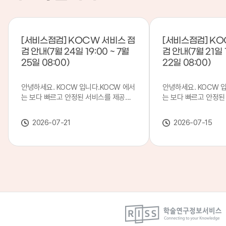
[서비스점검] KOCW 서비스 점
[서비스점검] KO
검 안내(7월 24일 19:00 ~ 7월
검 안내(7월 21일 1
25일 08:00)
22일 08:00)
안녕하세요. KOCW 입니다.KOCW 에서
안녕하세요. KOCW 
는 보다 빠르고 안정된 서비스를 제공하
는 보다 빠르고 안정된
기 위해 다음과 같이 서비스 점검을 실시
기 위해 다음과 같이 
합니다.※ 서비스 점검 작업 일시 : 7월
합니다.※ 서비스 점검 작
2026-07-21
2026-07-15
24일(금) 19:00 ~ 7월 25일(토) 08:00
일(화) 19:00 ~ 7월 
이로 인해 KOCW 서비스가 점검 시간 동
로 인해 KOCW 서비
안 서비스가 일시 중지될 수 있으니, 이
서비스가일시 중지될 수
점 양해하여 주시기 바랍니다.저희
해하여 주시기 바랍니다
KOCW 에서는 이용자 여러분께 보다 좋
서는 이용자 여러분께 
은 서비스를 제공하기 위해 노력하겠습니
를 제공하기 위해 노
다.감사합니다.
니다.