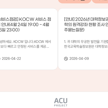
서비스점검] KOCW 서비스 점
[안내] 2026년 대학정보
 안내(4월 24일 19:00 ~ 4월
학의 원격강좌 현황 조사 
5일 23:00)
주묻는질문)
녕하세요. KOCW 입니다.KOCW 에서
1. 귀 대학의 무궁한 발전을 기원
 보다 빠르고 안정된 서비스를 제공하
한국교육학술정보원은 대학정보
 위해 다음과 같이 서비스 점검을 실시
목별 관리기관으로 지정되어 있습
니다.※ 서비스 점검 작업 일시 : 4월
본 조사는 2025. 3. 1~2026. 2.
2026-04-22
2026-04-09
4일(금) 19:00 ~ 4월 25일(토) 23:00
에 운영된 원격강좌(이러닝) 현
로 인해 KOCW 서비스가 점검시간 동
하여, '2026 대학정보공시 대학
 일시중지될 예정이오니, 이 점 양해하
강좌(12-바)'에 데이터를 연계할
 주시기 바랍니다.저희 KOCW 에서는
니다.가. 대학정보공시 대상 대
용자 여러분께 보다 좋은 서비스를 제
4년제 대학, 전문대학, 대학원대
하기 위해 노력하겠습니다.감사합니다.
격강좌(이러닝) 관련 부서(교무처
학습개발센터, 이러닝지원센터 등
송통신대학교 및 사이버대학 제외
인시 캠퍼스인 경우 해당 캠퍼스
있는 기관명을 선택하시면 됩니다.