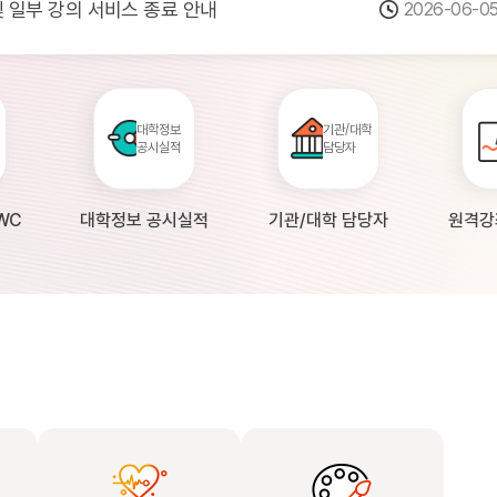
 및 일부 강의 서비스 종료 안내
2026-06-0
점검 안내(4월 24일 19:00 ~ 4월...
2026-04-2
공시 대학의 원격강좌 현황 조사 안내(자주묻...
2026-04-0
대학정보
기관/대학
공시실적
담당자
WC
대학정보 공시실적
기관/대학 담당자
원격강