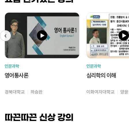
인문과학
인문과학
영어통사론
심리학의 이해
경북대학교
하승완
이화여자대학교
양윤
따끈따끈 신상 강의