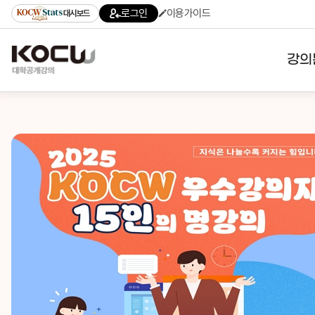
로그인
이용가이드
대시보드
강의
대학
기관
전공
테마