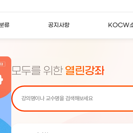
분류
공지사항
KOCW
강의
공지사항
KOCW란
강의
뉴스레터
활용안내
모두를 위한
열린강좌
분야
주요통계현황
발자취
강의
서비스도움말
고객센터
[서비스점검] KOCW 서비스 점
[서비스점검] KOCW 서비스 점