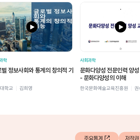
과학
사회과학
벌 정보사회와 통계의 창의적 기
문화다양성 전문인력 양성
- 문화다양성의 이해
대학교
김희영
한국문화예술교육진흥원
권
주요통계
저작권