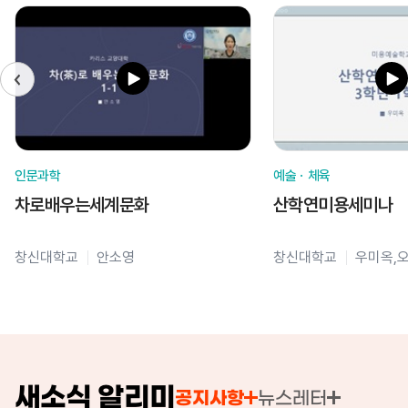
인문과학
예술ㆍ체육
차로배우는세계문화
산학연미용세미나
창신대학교
안소영
창신대학교
우미옥,
새소식 알리미
공지사항
뉴스레터