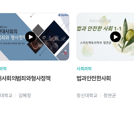
과학
사회과학
대사회의범죄와형사정책
법과안전한사회
대학교
김혜정
창신대학교
정연균