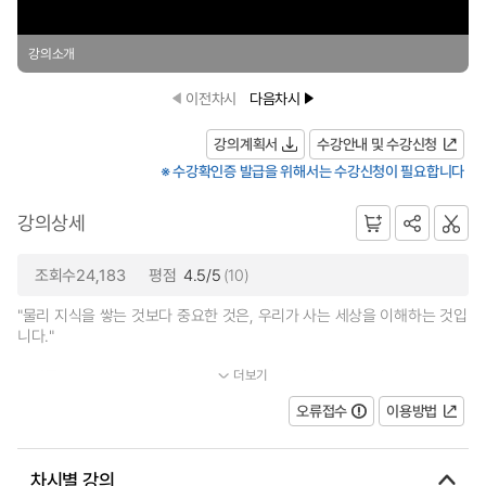
강의소개
이전차시
다음차시
강의계획서
수강안내 및 수강신청
※ 수강확인증 발급을 위해서는 수강신청이 필요합니다
강의상세
조회수24,183
평점
4.5/5
(10)
"물리 지식을 쌓는 것보다 중요한 것은, 우리가 사는 세상을 이해하는 것입
니다."
더보기
까다롭고 난해한 이론 대신, 주변 사물로부터 자연의 근본 원리...
오류접수
이용방법
차시별 강의