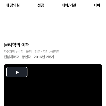
내 강의실
전공
대학/기관
테마
물리학의 이해
자연과학 >수학ㆍ물리ㆍ천문ㆍ지리 >물리학
전남대학교
황인각
2016년 2학기
Play
Video