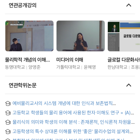
연관공개강의
물리학적 개념의 이해와 실제 공학문제 해결
미디어의 이해
동명대학교
양영준
가톨릭대학교
윤혜영
한남대학교
조용
연관학위논문
예비물리교사의 시스템 개념에 대한 인식과 보존법칙
문제풀이의 시스템 기반 이해
고등학교 학생들의 물리 용어에 사용된 한자 이해도 연구 = (A)
study on the high school student's understanding of the
물리식의 의미와 학생의 이해 분석 : 존재론적, 인식론적 차원을
chiness characters used in physics terms
중심으로
고등학생의 특수 상대론 이해를 위한 '좋은' 물리수업의 설계와
적용: 과학의 실천전통을 기반으로 = Design and Application