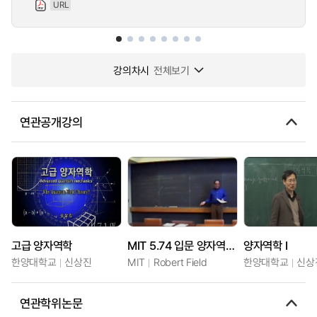
URL
강의차시
전체보기
연관공개강의
고급 양자역학
MIT 5.74 입문 양자역학 II.
양자역학 I
한양대학교
신상진
MIT
Robert Field
한양대학교
신상
연관학위논문