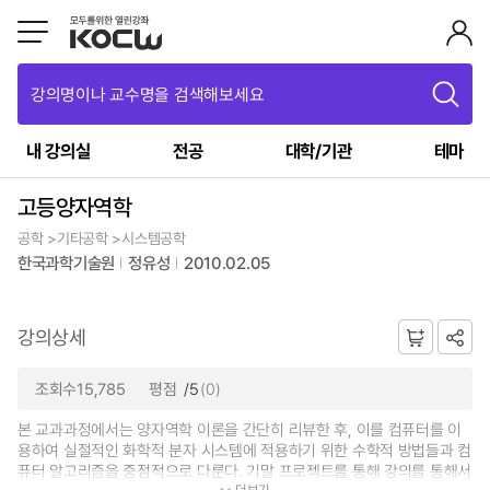
강의명이나 교수명을 검색해보세요
내 강의실
전공
대학/기관
테마
고등양자역학
공학 >기타공학 >시스템공학
한국과학기술원
정유성
2010.02.05
강의상세
조회수15,785
평점
/5
(0)
본 교과과정에서는 양자역학 이론을 간단히 리뷰한 후, 이를 컴퓨터를 이
용하여 실절적인 화학적 분자 시스템에 적용하기 위한 수학적 방법들과 컴
퓨터 알고리즘을 중점적으로 다룬다. 기말 프로젝트를 통해 강의를 통해서
더보기