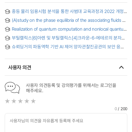
중등 물리 임용시험 분석을 통한 사범대 교육과정과 2022 개정
교육과정의 비교 연구 = Comparative Study of Teacher
(A)study on the phase equilibria of the associating fluids by
Education Curricula and the 2022 Revised Curriculum
experiments and molecular simulations = 실험과 분자모사를
Through an Analysis of the Physics Teacher Selection
Realization of quantum computation and nonlocal quantum
이용한 회홥성유체의 상평형 연구
Test
operation
부틸캘릭스[6]아렌 및 부틸캘릭스[4]크라운-6-에테르의 분자
모델링 및 양자역학적 연구 = Quantum mechanical research
슈뢰딩거의 파동역학 기반 AI 제어 양자관찰진공관의 보안 응용
and computer simulation of p-tert-butylcalix[6]arene and
및 양자컴퓨터 가능성 분석
p-tert-butylcalix[4]crown-6-ether
사용자 의견
사용자 의견등록 및 강의평가를 위해서는 로그인을
해주세요.
0
/ 200