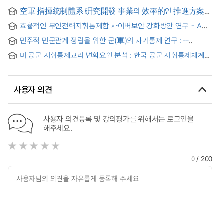
변화 주요 요인 분석 중심으로 = A Study on the Evolution of
空軍 指揮統制體系 硏究開發 事業의 效率的인 推進方案
Command and Control of Air & Space Power in the
硏究 = A study on efficeient method for air force
Republic of Korea Air Force : Focusing on the Analysis of
효율적인 무인전력지휘통제함 사이버보안 강화방안 연구 = A
command and control system research and development
Key Factors on the Evolution of Command and Control
Study on Efficient Cybersecurity Enhancement Measures
project
민주적 민군관계 정립을 위한 군(軍)의 자기통제 연구 : ‐-
for the Command and Control Vessel for Naval Unmanned
독일연방군의 내적 지휘(Innere F?hrung)를 중심으로 - = A
Systems
미 공군 지휘통제교리 변화요인 분석 : 한국 공군 지휘통제체계
Study of the Military Self-Control for the Democratic Civil-
발전에 주는 함의를 중심으로 = Analysis of Changes in
Military Relations : ‐Focusing on the Innere F?hrung in the
Command and Control(C2) Doctrine of the USAF:
Bundeswehr ‐
Focusing on the Implications for the Development of the
사용자 의견
ROKAF C2 System
사용자 의견등록 및 강의평가를 위해서는 로그인을
해주세요.
0
/ 200