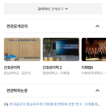
강의차시
전체보기
연관공개강의
간호관리학
간호관리학 2
지휘법Ⅱ
호남대학교
김은아
중원대학교
이혜경
이화여자대학교
연관학위논문
한국공군의 항공우주력 지휘통제 변화에 관한 연구 : 지휘통제