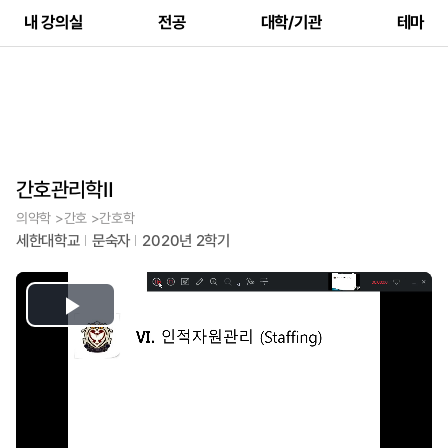
내 강의실
전공
대학/기관
테마
간호관리학Ⅱ
의약학 >간호 >간호학
세한대학교
문숙자
2020년 2학기
Play
Video