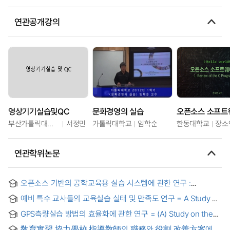
연관공개강의
영상기기실습및QC
문화경영의 실습
부산가톨릭대학교
서정민
가톨릭대학교
임학순
한동대학교
장소
연관학위논문
오픈소스 기반의 공학교육용 실습 시스템에 관한 연구 :
사물인터넷과 로봇 암의 융합 = A Study on the Open Source-
예비 특수 교사들의 교육실습 실태 및 만족도 연구 = A Study on
based Training System for Engineering Education :
student teaching in real conditions and the satisfaction of
Convergence of IoT and Robot Arm
GPS측량실습 방법의 효율화에 관한 연구 = (A) Study on the
preliminary special education teachers
Efficiency of GPS Surveying Practice Method
敎育實習 協力學校 指導敎師의 職務와 役割 改善方案에