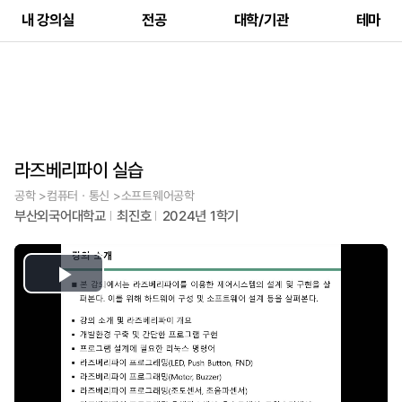
내 강의실
전공
대학/기관
테마
라즈베리파이 실습
공학 >컴퓨터ㆍ통신 >소프트웨어공학
부산외국어대학교
최진호
2024년 1학기
Play
Video