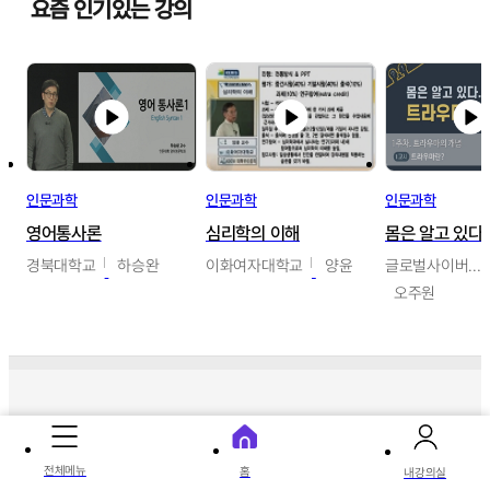
요즘 인기있는 강의
인문과학
인문과학
인문과학
영어통사론
심리학의 이해
경북대학교
하승완
이화여자대학교
양윤
글로벌사이버대학교
오주원
따끈따끈 신상 강의
전체메뉴
홈
내강의실