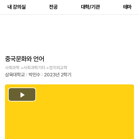
내 강의실
전공
대학/기관
테마
중국문화와 언어
사회과학 >사회과학기타 >정치외교학
삼육대학교
박민수
2023년 2학기
Play
Video