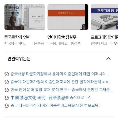
중국문학과 언어
언어재활현장실무
프로그래밍언어
한국외국어대학교
문승용
나사렛대학교
홍경훈
한양대학교
이우
연관학위논문
중국배경 다문화가정에서 유아의 이중언어에 대한 어머니의
인식
중국계 다문화가정의 이중언어교육에 관한 질적메타분석 = A
Qualitative Meta-analysis on the Bilingual Education of
한국 언어 문화 통합 교재 분석 연구 : -중국에서 출판된 교재를
Multicultural Families from China
중심으로- = A study on analysis of Korean language-
中國 禁忌文化 硏究 : 言語禁忌를 중심으로
culture textbooks published in China
중국 다문화가정 자녀의 이중언어교육을 위한 부모교육
프로그램 개발 및 적용효과 = The Effect of Development and
Application of Parent Education Programs for Bilingual