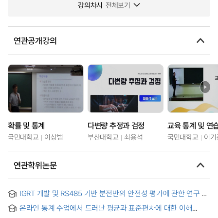
강의차시
전체보기
연관공개강의
확률 및 통계
다변량 추정과 검정
교육 통계 및 연
국민대학교
이상범
부산대학교
최용석
국민대학교
이기
연관학위논문
IGRT 개발 및 RS485 기반 분전반의 안전성 평가에 관한 연구 =
A study on the development of IGRT and the safety
온라인 통계 수업에서 드러난 평균과 표준편차에 대한 이해
evaluation of RS485 based distribution panel
수준과 수업 참여 상의 특징 = The Level of Understanding of