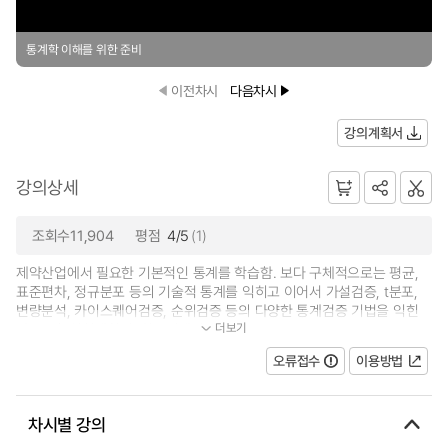
통계학 이해를 위한 준비
이전차시
다음차시
강의계획서
강의상세
조회수11,904
평점
4/5
(1)
제약산업에서 필요한 기본적인 통계를 학습함. 보다 구체적으로는 평균,
표준편차, 정규분포 등의 기술적 통계를 익히고 이어서 가설검증, t분포,
변량분석, 카이스퀘어검증, 순위검증 등의 다양한 통계검증 기법을 익힌
더보기
다. 그 후 실험계획법, 회고적밸리데이...
오류접수
이용방법
차시별 강의