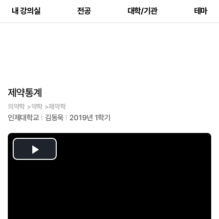
내 강의실
전공
대학/기관
테마
제약통계
의약학 >약학 >제약학
인제대학교
김동욱
2019년 1학기
Play
Video