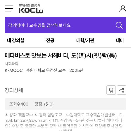
강의명이나 교수명을 검색해보세요
내 강의실
전공
대학/기관
테마
메타버스로 맛보는 서해바다, 도(道)시(視)락(樂)
사회과학
K-MOOC
수원대학교 우경진 교수
2025년
강의상세
조회수400
평점
/5
(0)
✴ 강좌 책임교수 ✴ 강좌 담당조교 - 수원대학교 교수학습개발센터 - E-
mail: kmooc@suwon.ac.kr Q1. 수강 중 궁금한 것은 어떻게 해야 하나
요? 수강 중 궁금한 부분은 강좌 내 질의응답 게시판에 작성해 주시면 담
더보기