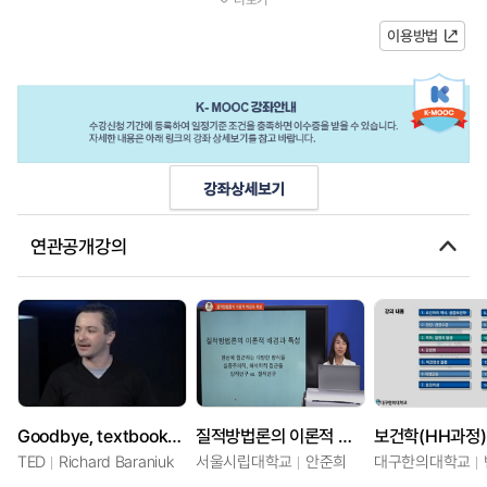
당 TA가 확인 후, 1~2일 이내에 응답할 예...
이용방법
연관공개강의
Goodbye, textbooks; hello, open-source learning
질적방법론의 이론적 배경과 쟁점
보건학(HH과정)
TED
Richard Baraniuk
서울시립대학교
안준희
대구한의대학교