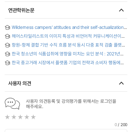
연관학위논문
Wilderness campers' attitudes and their self-actualization
based on study in three ontario provincial parks
헤어스타일리스트의 이미지 특성과 비언어적 커뮤니케이션이
고객만족과 재방문 의도에 미치는 영향
항원-항체 결합 기반 수직 흐름 분석 동시 다중 표적 검출 플랫폼
= Simultaneous multiple detection platform based on
한국 청소년의 식품섭취에 영향을 미치는 요인 분석 : 2021년
vertical flow immunoassay
청소년건강행태온라인조사자료를 바탕으로 = Analyzing
한국 중고거래 시장에서 플랫폼 기업의 전략과 소비자 행동에
Factors Influencing Food Intake of Korean Adolescents :
관한 세 가지 연구 : 당근마켓의 소지역 특화 전략과 비대면
Based on the 2021 Korea Youth Risk Behavior Web-Based
거래를 선호하는 소비자 사이의 조화와 상충에 대해 = Three
Survey
Studies on the Strategies of Platform Companies and
사용자 의견
Consumer Behavior in the Second-hand Trading Market in
Korea : About the harmony and conflict between the
subregional specialization strategy of the carrot market
and consumers who prefer non-face-to-face transactions
사용자 의견등록 및 강의평가를 위해서는 로그인을
해주세요.
0
/ 200