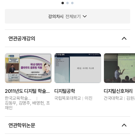
강의차시
전체보기
연관공개강의
2011년도 디지털 학술정보 유통체계 세미나
디지털공학
디지털신호처리
한국교육학술정보원
국립목포대학교
이진
건국대학교
김원
김동우, 김명주, 배영헌, 조
재인
연관학위논문