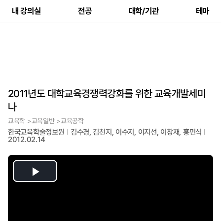
내 강의실
전공
대학/기관
테마
2011년도 대학교육경쟁력강화를 위한 교육개발세미
나
교육학 >교육일반 >교육공학
한국교육학술정보원
김수경, 김천지, 이수지, 이지선, 이창재, 홍민식
2012.02.14
Play
Video