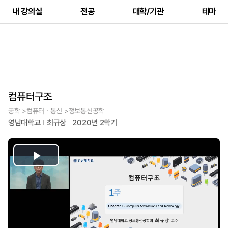
내 강의실
전공
대학/기관
테마
컴퓨터구조
공학 >컴퓨터ㆍ통신 >정보통신공학
영남대학교
최규상
2020년 2학기
Play
Video