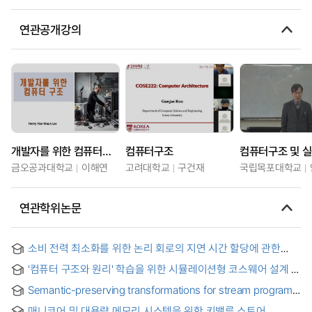
연관공개강의
개발자를 위한 컴퓨터구조
컴퓨터구조
컴퓨터구조 및 
금오공과대학교
이해연
고려대학교
구건재
국립목포대학교
연관학위논문
소비 전력 최소화를 위한 논리 회로의 지연 시간 할당에 관한
연구
'컴퓨터 구조와 원리' 학습을 위한 시뮬레이션형 코스웨어 설계 및
구현 = Design and implementation of a simulation-type
Semantic-preserving transformations for stream program
courseware for learning the architecture and principle of
orchestration on multicore architectures
computer
매니코어 및 대용량 메모리 시스템을 위한 키밸류 스토어