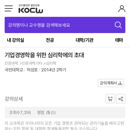
강의명이나 교수명을 검색해보세요
내 강의실
전공
대학/기관
테마
기업경영학을 위한 심리학에의 초대
인문과학 >인문과학기타 >심리학
국민대학교
허성호
2014년 2학기
강의계획서
강의상세
조회수7,316
평점
/5
(0)
이 교과목은 우리나라의 모든 기업 경영과 관여되는 관리기술을 배우고한
하는 모든 학부 및 대학원 학생들을위한 필수 코스입니다