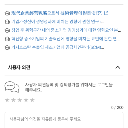
現代企業經營戰略으로서 技術管理에 關한 硏究
기업가정신이 경영성과에 미치는 영향에 관한 연구 :
사내컨설팅활동과 혁신활동 중심으로 = A study on the
창업 후 위험구간 내의 중소기업 경영성과에 대한 영향요인 분석
effects of entrepreneurship on performance of
: 대표자 역량과 기보의 이노비즈 인증 효과를 중심으로
management : focused on in-house consulting activitise
혁신형 중소기업의 기술혁신에 영향을 미치는 요인에 관한 연구 :
and innovation activities
IT기업중심으로 = A Study on the Factors Affecting
카자흐스탄 수출입 제조기업의 공급체인관리(SCM)
Technological Innovation of Innovative SMEs: Focusing on
활용수준요인이 기업성과에 미치는 영향에 관한 실증연구
IT Companies
사용자 의견
사용자 의견등록 및 강의평가를 위해서는 로그인을
해주세요.
0
/ 200