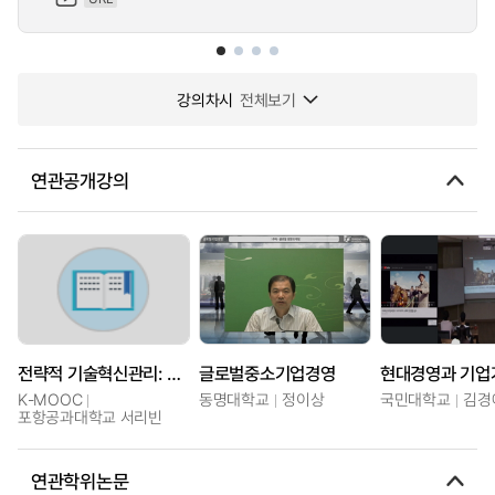
강의차시
전체보기
연관공개강의
전략적 기술혁신관리: 기업의 미래를 설계하다
글로벌중소기업경영
현대경영과 기업
K-MOOC
동명대학교
정이상
국민대학교
김경
포항공과대학교 서리빈
연관학위논문