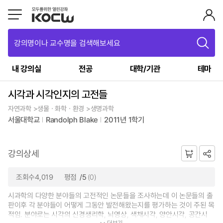
강의명이나 교수명을 검색해보세요
내 강의실
전공
대학/기관
테마
시각과 시각인지의 고전들
자연과학 >생물ㆍ화학ㆍ환경 >생명과학
서울대학교
Randolph Blake
2011년 1학기
강의상세
조회수4,019
평점
/5
(0)
시과학의 다양한 분야들의 고전적인 논문들을 조사하는데 이 논문들의 출
판이후 각 분야들이 어떻게 그동안 발전해왔는지를 평가하는 것이 주된 목
적임. 분야로는 시각의 신경생리학, 뇌영상, 색채시각, 양안시각, 공간시
더보기