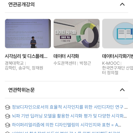
연관공개강의
시각심리 및 디스플레이 공학
데이터 시각화
경북대학교
수도권역센터
박정근
K-MOOC
김학린, 송규익, 장재원
한국연구재단 산
터 정의철
연관학위논문
정보디자인으로서의 효율적 시각인지를 위한 사인디자인 연구 :
복합 건축물의 안내․유도 사인시스템을 중심으로 = A Study on
뇌파 기반 딥러닝 모델을 활용한 시각화 평가 및 다양한 시각화
Sign Design as Information Design to Promote Effective
디자인의 인지 부하 분석 = Visualization Evaluation Using
Visual Perception: A Concentration on Multiplex
하이퍼리얼리즘에 의한 디자인텔링의 시각인지와 표현 = A
EEG-Based Deep Learning Model and Mental Workload
Architectural Signs, and Guidance Sign System
Study on Visual Cognition and Expression of Design-
Analysis of Various Visualization Designs