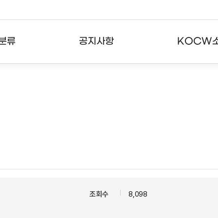
분류
공지사항
KOCW
강의
공지사항
KOCW란
강의
뉴스레터
활용안내
분야
주요통계현황
발자취
강의
서비스도움말
고객센터
조회수
8,098