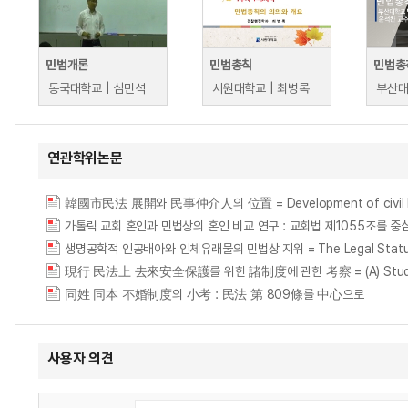
민법개론
민법총칙
민법총
동국대학교 | 심민석
서원대학교 | 최병록
부산대
연관학위논문
韓國市民法 展開와 民事仲介人의 位置 = Development of civil law of K
가톨릭 교회 혼인과 민법상의 혼인 비교 연구 : 교회법 제1055조를 중심으로 = A Com
생명공학적 인공배아와 인체유래물의 민법상 지위 = The Legal Status of the A
現行 民法上 去來安全保護를 위한 諸制度에 관한 考察 = (A) Study on the 
同姓 同本 不婚制度의 小考 : 民法 第 809條를 中心으로
사용자 의견