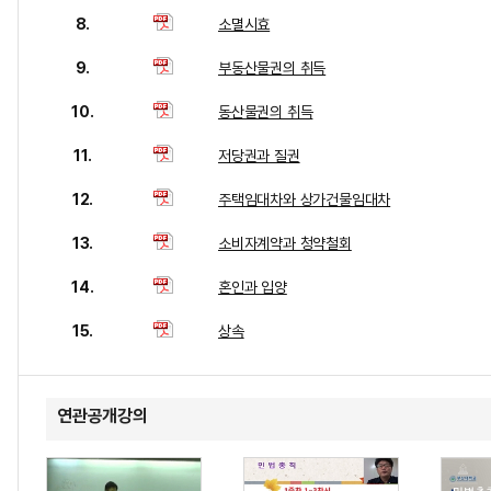
8.
소멸시효
9.
부동산물권의 취득
10.
동산물권의 취득
11.
저당권과 질권
12.
주택임대차와 상가건물임대차
13.
소비자계약과 청약철회
14.
혼인과 입양
15.
상속
연관공개강의