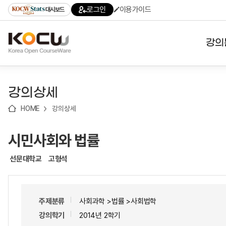
로
로
로
바
로그인
이용가이드
대시보드
가
가
가
로
기
기
기
가
(skip
기
to
강의
content)
대학
강의상세
기관
HOME
강의상세
전공
시민사회와 법률
테마
선문대학교
고형석
주제분류
사회과학 >법률 >사회법학
강의학기
2014년 2학기