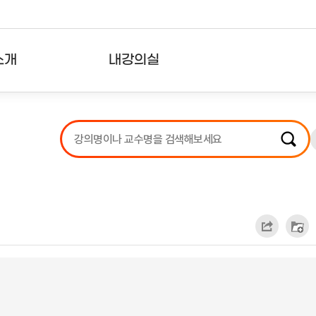
소개
내강의실
?
강의리스트
수강확인증강의
사용자의견
내강의클립