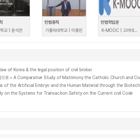
칙
민법총칙
민법학입문
학교 | 윤석찬
가톨릭대학교 | 이홍민
K-MOOC | 고려대학교 명순구
orea & the legal position of civil broker
parative Study of Matrimony the Catholic Church and Civil Law
rtificial Embryo and the Human Material through the Biotechnolo
Systems for Transaction Safety on the Current civil Code