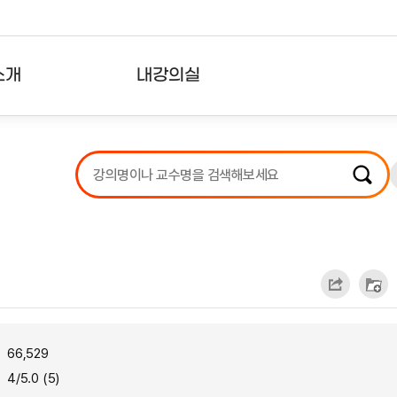
소개
내강의실
?
강의리스트
수강확인증강의
사용자의견
내강의클립
66,529
4/5.0 (5)