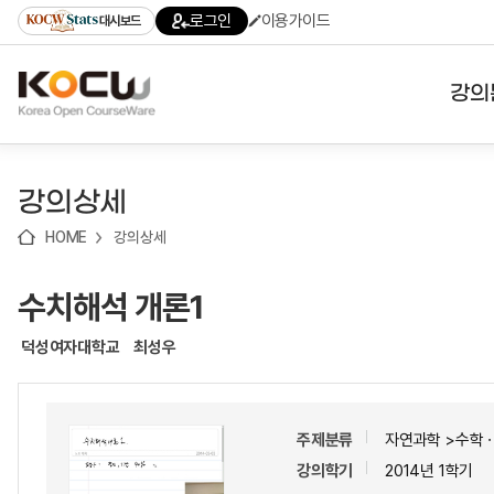
로
로
로
바
로그인
이용가이드
대시보드
가
가
가
로
기
기
기
가
(skip
기
to
강의
content)
대학
강의상세
기관
HOME
강의상세
전공
수치해석 개론1
테마
덕성여자대학교
최성우
주제분류
자연과학 >수학
강의학기
2014년 1학기