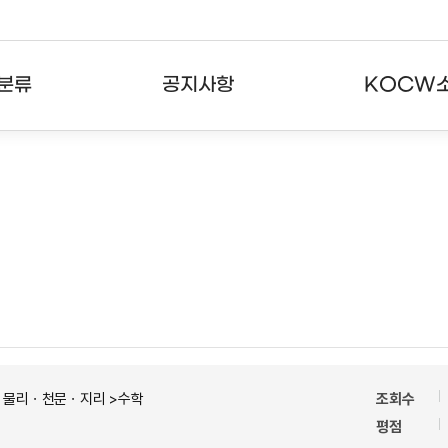
분류
공지사항
KOCW
강의
공지사항
KOCW란
강의
뉴스레터
활용안내
분야
주요통계현황
발자취
강의
서비스도움말
고객센터
ㆍ물리ㆍ천문ㆍ지리 >수학
조회수
평점