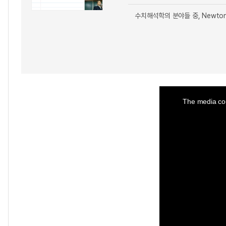
수치해석학의 분야들 중, Newt
This
is
a
The media cou
modal
window.