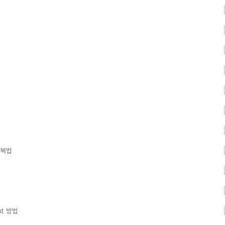
반복법
nt 방법