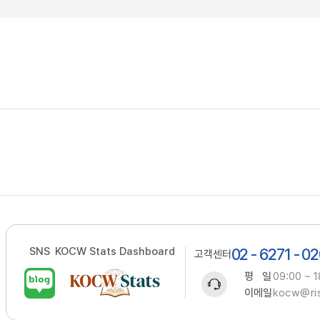
SNS
KOCW Stats Dashboard
02 - 6271 - 0
고객센터
평 일
09:00 ~ 1
이메일
kocw@ris