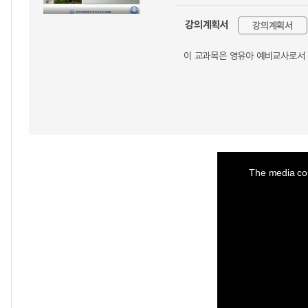
강의계획서
강의계획서
이 교과목은 영유아 예비교사로서 
This
is
a
The media cou
modal
window.