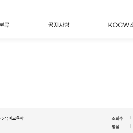
분류
공지사항
KOCW
강의
공지사항
KOCW란
강의
뉴스레터
활용안내
분야
주요통계현황
발자취
강의
서비스도움말
고객센터
육 >유아교육학
조회수
평점