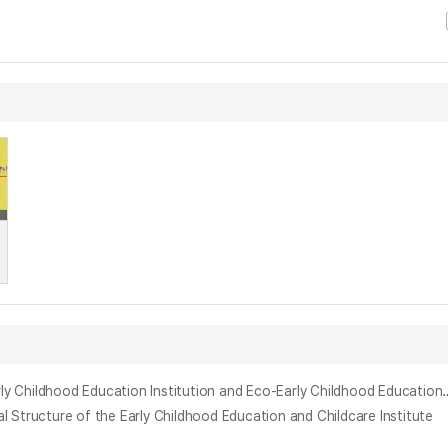
일반유아교육기관과 생태유아교육기관의 건강교육 운영실제에 관한 비교연구 = A Comparative Study of Health Education between Ge
ture of the Early Childhood Education and Childcare Institute