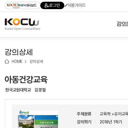
로
로
로
바
로그인
이용가이드
대시보드
가
가
가
로
기
기
기
가
(skip
기
to
강의
content)
대학
강의상세
기관
HOME
강의상세
전공
아동건강교육
테마
한국교원대학교
김경철
주제분류
교육학 >유아교
강의학기
2018년 1학기