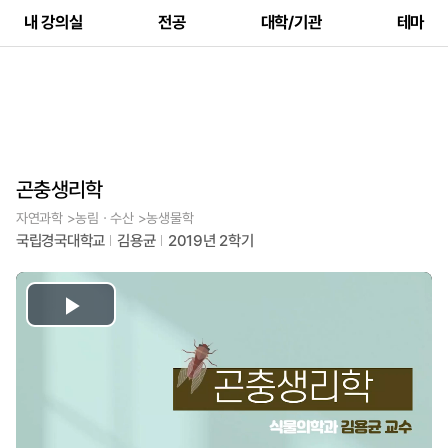
내 강의실
전공
대학/기관
테마
곤충생리학
자연과학 >농림ㆍ수산 >농생물학
국립경국대학교
김용균
2019년 2학기
Play
Video