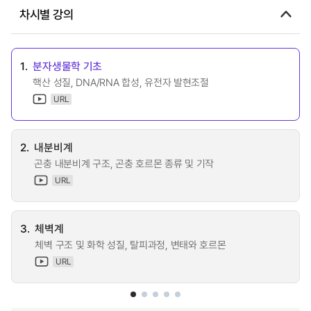
차시별 강의
1.
분자생물학 기초
핵산 성질, DNA/RNA 합성, 유전자 발현조절
URL
2.
내분비계
곤충 내분비계 구조, 곤충 호르몬 종류 및 기작
URL
3.
체벽계
체벽 구조 및 화학 성질, 탈피과정, 변태와 호르몬
URL