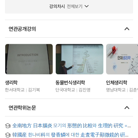
강의차시
전체보기
연관공개강의
생리학
동물번식생리학
인체생리학
한서대학교
김기복
단국대학교
김진영
영남대학교
김춘
연관학위논문
全南地方 日本腦炎 모기의 形態的 比較와 生理的 硏究 =
Studies on comparative morphological and physiological
韓國産 흰나비科의 發香鱗에 대한 走査電子顯微鏡的 硏究
characteristics of mosquitoes carrying Japanese