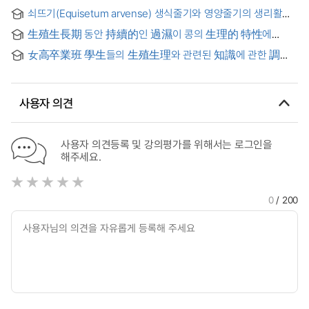
encephalitis virus in Kwang-ju and Chunnam areas
쇠뜨기(Equisetum arvense) 생식줄기와 영양줄기의 생리활성
= Physiological activities of extracts from reproductive
生殖生長期 동안 持續的인 過濕이 콩의 生理的 特性에
shoots and vegetative stems of horsetails, Equisetum
미치는 影向
arvense L
女高卒業班 學生들의 生殖生理와 관련된 知識에 관한 調査
硏究 = Study on the knowledge of girls' high school
students concerning human reproductive physiology
사용자 의견
사용자 의견등록 및 강의평가를 위해서는 로그인을
해주세요.
0
/ 200