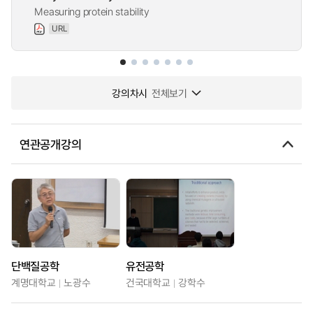
Measuring protein stability
URL
강의차시
전체보기
연관공개강의
단백질공학
유전공학
계명대학교
노광수
건국대학교
강학수