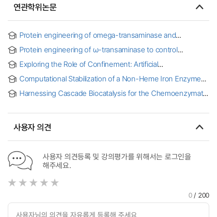
연관학위논문
Protein engineering of omega-transaminase and
biocatalytic process design for producing fine chemicals
Protein engineering of ω-transaminase to control
enantioselectivity and active site arginine mobility
Exploring the Role of Confinement: Artificial
Metalloproteins Using Biotin-Streptavidin Technology
Computational Stabilization of a Non-Heme Iron Enzyme
Enables Efficient Evolution of New Function
Harnessing Cascade Biocatalysis for the Chemoenzymatic
Synthesis of Unnatural Hapalindole-Type Metabolites and
Further Exploration into their Biosynthesis
사용자 의견
사용자 의견등록 및 강의평가를 위해서는 로그인을
해주세요.
0
/ 200