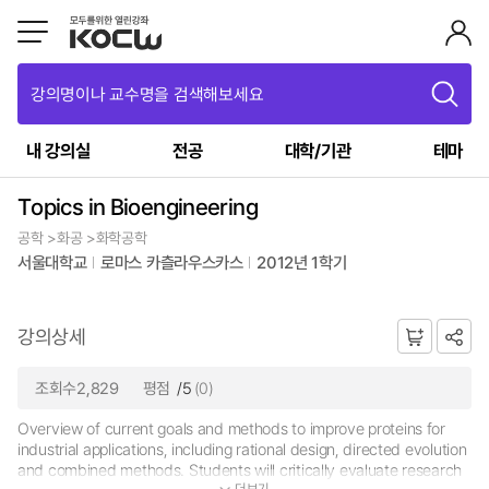
강의명이나 교수명을 검색해보세요
내 강의실
전공
대학/기관
테마
Topics in Bioengineering
공학 >화공 >화학공학
서울대학교
로마스 카츨라우스카스
2012년 1학기
강의상세
조회수2,829
평점
/5
(0)
Overview of current goals and methods to improve proteins for
industrial applications, including rational design, directed evolution
and combined methods. Students will critically evaluate research
더보기