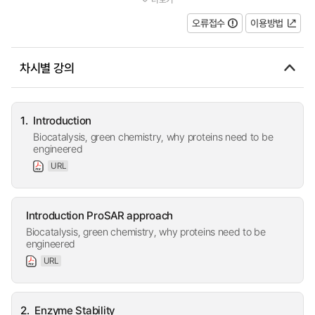
papers on enzyme engineering and identify unsolved technical a...
오류접수
이용방법
차시별 강의
1.
Introduction
Biocatalysis, green chemistry, why proteins need to be
engineered
URL
Introduction ProSAR approach
Biocatalysis, green chemistry, why proteins need to be
engineered
URL
2.
Enzyme Stability