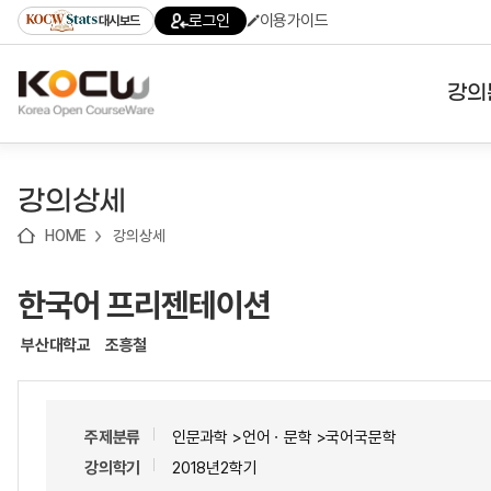
로
로
로
바
로그인
이용가이드
대시보드
가
가
가
로
기
기
기
가
(skip
기
to
강의
content)
대학
강의상세
기관
HOME
강의상세
전공
한국어 프리젠테이션
테마
부산대학교
조흥철
주제분류
인문과학 >언어ㆍ문학 >국어국문학
강의학기
2018년2학기