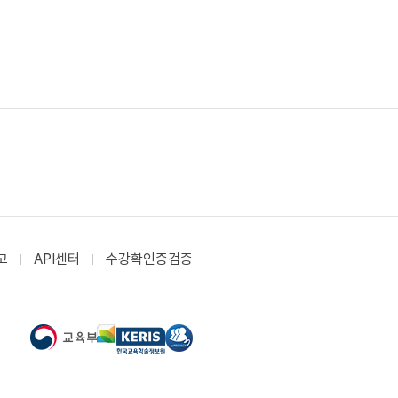
고
API센터
수강확인증검증