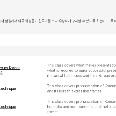
술적 환경에서 외국 학생들이 한국어를 보다 유창하게 구사할 수 있도록 하는데 그 목적
This class covers what makes presentation
yours Korean
what is required to make successful pres
e?
rhetorical techniques and their Korean ex
This class covers pronunciation of Korean
 technique
and its Korean expression frames
This class covers pronunciation of Korean
 technique
honorific and non-honorific, and rhetoric
frames.