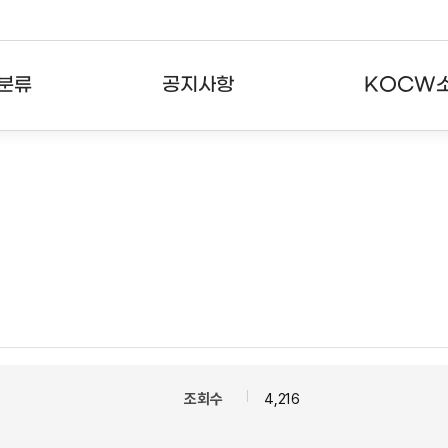
분류
공지사항
KOCW
강의
공지사항
KOCW란
강의
뉴스레터
활용안내
분야
주요통계현황
발자취
강의
서비스도움말
고객센터
조회수
4,216