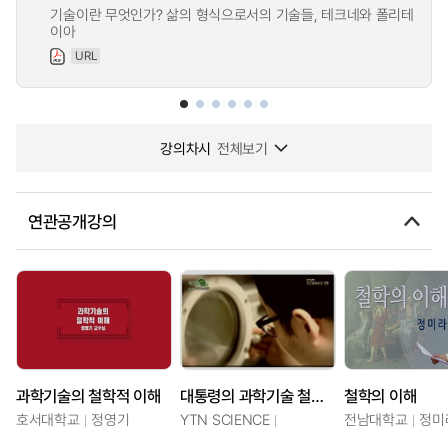
기술이란 무엇인가? 삶의 형식으로서의 기술들, 테크네와 폴리테
이아
URL
강의차시
전체보기
연관공개강의
과학기술의 철학적 이해
대통령의 과학기술 철학, 국가 미래를 좌우한다
철학의 이해
호서대학교
정영기
YTN SCIENCE
전남대학교
정미