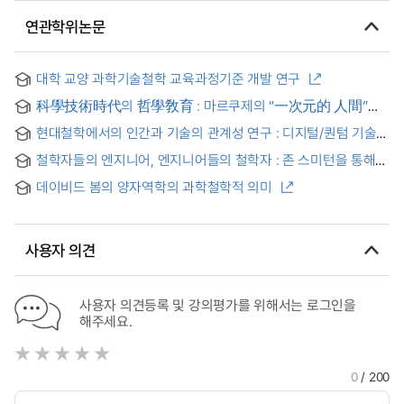
연관학위논문
대학 교양 과학기술철학 교육과정기준 개발 연구
科學技術時代의 哲學敎育 : 마르쿠제의 “一次元的 人間”을
中心으로
현대철학에서의 인간과 기술의 관계성 연구 : 디지털/퀀텀 기술을
중심으로
철학자들의 엔지니어, 엔지니어들의 철학자 : 존 스미턴을 통해
살펴본 18세기 영국의 자연철학과 기술 = Philosophers
데이비드 봄의 양자역학의 과학철학적 의미
engineer, engineers philosopher : John Smeaton and
interactions between natural philosophy and technology
사용자 의견
사용자 의견등록 및 강의평가를 위해서는 로그인을
해주세요.
0
/ 200