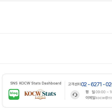
SNS
KOCW Stats Dashboard
02 - 6271 - 0
고객센터
평 일
09:00 ~ 1
이메일
kocw@ris