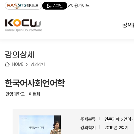
로
로
로
바
로그인
이용가이드
대시보드
가
가
가
로
기
기
기
가
(skip
기
to
강의
content)
대학
강의상세
기관
HOME
강의상세
전공
한국어사회언어학
테마
안양대학교
이현희
주제분류
인문과학 >언어
강의학기
2019년 2학기