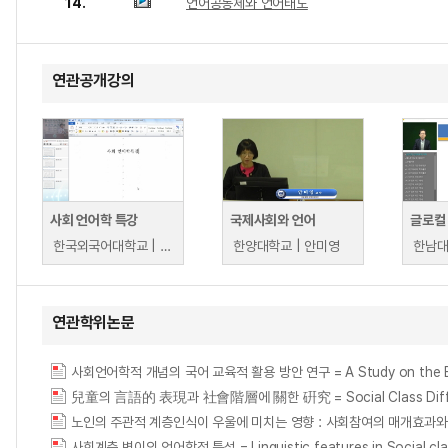
14.
언어공동체와 언어태도
연관공개강의
사회 언어학 특강
국제사회와 언어
한국외국어대학교 | 이재원
한양대학교 | 안미영
한남대
연관학위논문
사회언어학적 개념의 국어 교육적 활용 방안 연구 = A Study on the Educatio
兒童의 言語的 表現과 社會階層에 關한 硏究 = Social Class Differences
노인의 주관적 계층인식이 우울에 미치는 영향 : 사회참여의 매개효과와
사회계층 변이의 언어학적 특성 = Linguistic features in Social clas