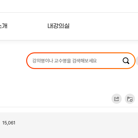
소개
내강의실
?
강의리스트
수강확인증강의
사용자의견
내강의클립
15,061