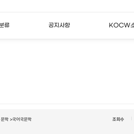
분류
공지사항
KOCW
강의
공지사항
KOCW란
강의
뉴스레터
활용안내
분야
주요통계현황
발자취
강의
서비스도움말
고객센터
ㆍ문학 >국어국문학
조회수