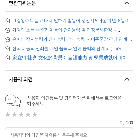
연관학위논문
그림동화책 듣고 다시 말하기 활동이 정신지체아동의 언어능력
향상에 미치는 효과 = The Effect of Listening and Speaking
가정의 소득 수준과 아동의 언어능력 및 가정문해환경 =
Activities Using Picture Storybooks on Language Ability of
Influence of the family income, children's language ability
Mentally Retarded Children
유아의 정서능력과 인지능력, 언어능력, 자아존중감 간의 관계
and home literacy environment
한국 아동의 인쇄물 개념 습득과 언어 능력의 관계 = (The)
relationships between print concepts and language ability
家庭의 社會.文化的背景이 言語能力 및 學業成就에 미치는
in 4- to 6-year old Korean children
影響에 관한 硏究 : 言語社會學的 觀點을 中心으로 =
(A)study of influences on the language ability and
academic achievement by the socio-cultural background
사용자 의견
of a family
사용자 의견등록 및 강의평가를 위해서는 로그인을
해주세요.
0
/ 200