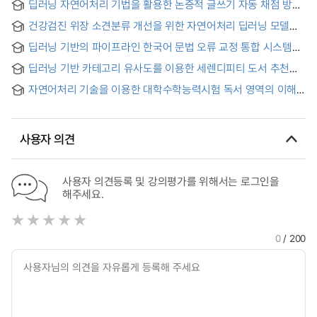
딥러닝 자연어처리 기법을 활용한 논증적 글쓰기 자동 채점 방안
연구 : 교사 채점자와 기계 채점자의 협업적 채점 수행 모델을
건강검진 위장 소견분류 개선을 위한 자연어처리 딥러닝 모델
기반으로
적용 연구 = A study on the application of Natural Language
딥러닝 기반의 파이프라인 한국어 문법 오류 교정 통합 시스템
Processing deep learning model to improve the
연구
classification of gastrointestinal findings in medical
딥러닝 기반 카테고리 유사도를 이용한 세렌디피티 도서 추천
examination
방법 = A Serendipity Book Recommendation Method Using
자연어처리 기술을 이용한 대학수학능력시험 독서 영역의 이해
Category Similarity Based on Deep Learning
가능성에 대한 검증 연구 : 교육 분야에 대한 데이터 중심 접근
사용자 의견
사용자 의견등록 및 강의평가를 위해서는 로그인을
해주세요.
0
/ 200