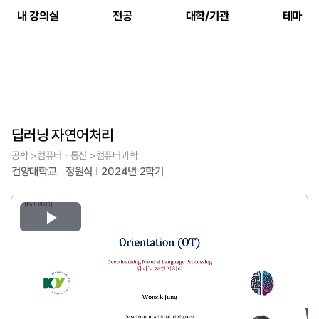
내 강의실
전공
대학/기관
테마
딥러닝 자연어처리
공학 >컴퓨터ㆍ통신 >컴퓨터과학
건양대학교
정원식
2024년 2학기
Play
Video