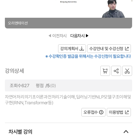
오리엔테이션
이전차시
다음차시
강의계획서
수강안내 및 수강신청
※ 수강확인증 발급을 위해서는 수강신청이 필요합니다
강의상세
조회수627
평점
/5
(0)
자연어처리의기초이론과전처리기술이해,딥러닝기반NLP모델구조이해및
구현(RNN,Transformer등)
오류접수
이용방법
차시별 강의