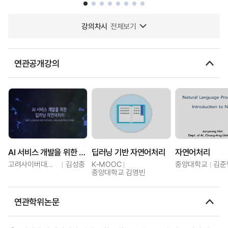
강의차시
전체보기
연관공개강의
AI 서비스 개발을 위한 딥러닝 자연어처리
딥러닝 기반 자연어처리
자연어처리
고려사이버대학교
김성중
K-MOOC
중앙대학교
김준
중앙대학교 김영빈
연관학위논문