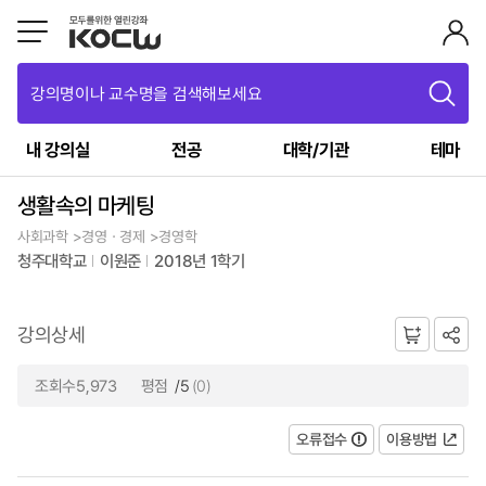
강의명이나 교수명을 검색해보세요
내 강의실
전공
대학/기관
테마
생활속의 마케팅
사회과학 >경영ㆍ경제 >경영학
청주대학교
이원준
2018년 1학기
강의상세
조회수5,973
평점
/5
(0)
오류접수
이용방법