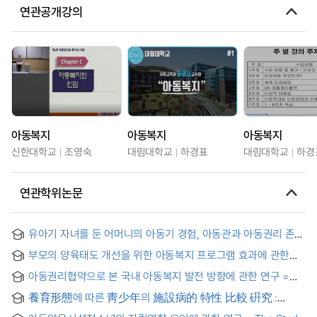
연관공개강의
아동복지
아동복지
아동복지
신한대학교
조영숙
대림대학교
하경표
대림대학교
하경
연관학위논문
유아기 자녀를 둔 어머니의 아동기 경험, 아동관과 아동권리 존중
양육 간의 구조적 관계 분석
부모의 양육태도 개선을 위한 아동복지 프로그램 효과에 관한
연구 : APT(Active Parenting Today) Model를 적용한
아동권리협약으로 본 국내 아동복지 발전 방향에 관한 연구 =
부모교육프로그램을 중심으로 = A Study on Effects of
Research on a way to improve Domestic Child Welfare
Children Welfare Programs Designed to Improve the
養育形態에 따른 靑少年의 施設病的 特性 比較 硏究 :
System based on Convention on the Rights of the Child
Parental Childcare Attitude : Focused on the APT the
대숙사육아시설, SOS어린이마을, 일반가정 청소년의 시설병적