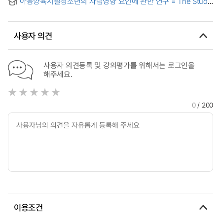
Active Parenting Today Model-Focused Parental Childcare
아동양육시설청소년의 자립영향 요인에 관한 연구 = The Study
특성 비교 연구
Programs
on Research About Child Bringing Up Equipment
Teenagers' Independence Effect Factor
사용자 의견
사용자 의견등록 및 강의평가를 위해서는 로그인을
해주세요.
0
/ 200
이용조건