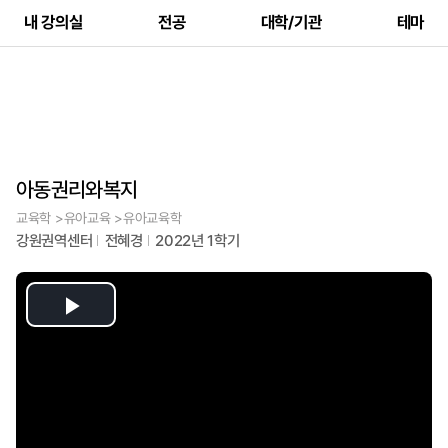
내 강의실
전공
대학/기관
테마
아동권리와복지
교육학 >유아교육 >유아교육학
강원권역센터
전혜경
2022년 1학기
Play
Video