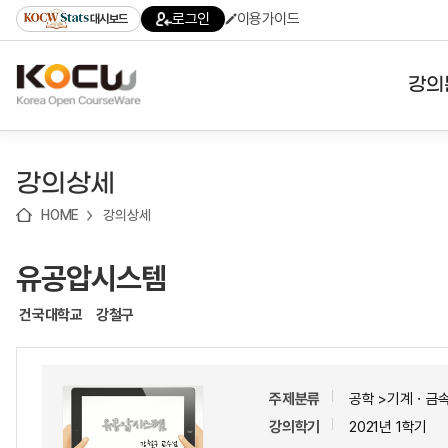
로
로
로
바
로그인
이용가이드
대시보드
가
가
가
로
기
기
기
가
(skip
기
to
강의
content)
대학
강의상세
기관
HOME
강의상세
전공
유공압시스템
테마
건국대학교
강철구
주제분류
공학 >기계ㆍ금
강의학기
2021년 1학기