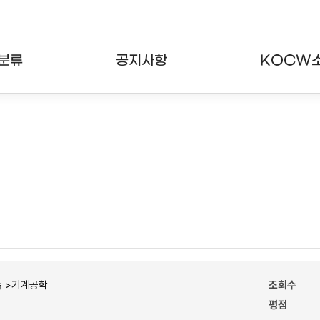
분류
공지사항
KOCW
강의
공지사항
KOCW란
강의
뉴스레터
활용안내
분야
주요통계현황
발자취
강의
서비스도움말
고객센터
속 >기계공학
조회수
평점