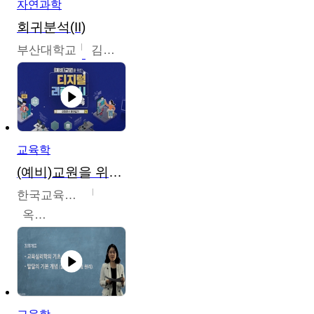
자연과학
회귀분석(II)
부산대학교
김충락
교육학
(예비)교원을 위한 디지털 리터러시 교육
한국교육학술정보원
옥현진