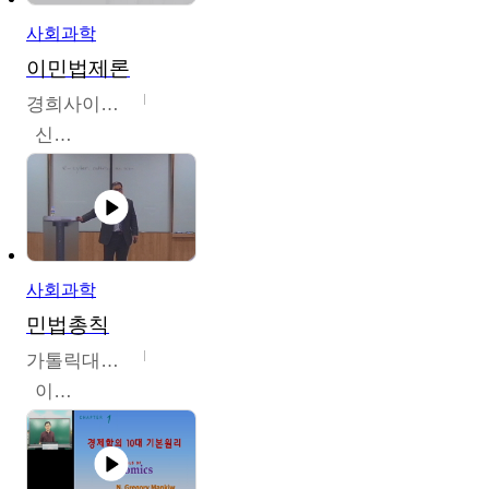
사회과학
이민법제론
경희사이버대학교
신광수
사회과학
민법총칙
가톨릭대학교
이홍민