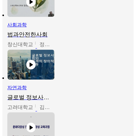
사회과학
법과안전한사회
창신대학교
정연균
자연과학
글로벌 정보사회와 통계의 창의적 기능
고려대학교
김희영