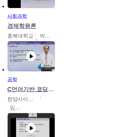
사회과학
경제학원론
충북대학교
박철호
공학
C언어기반 코딩교육
한양사이버대학교
임동균