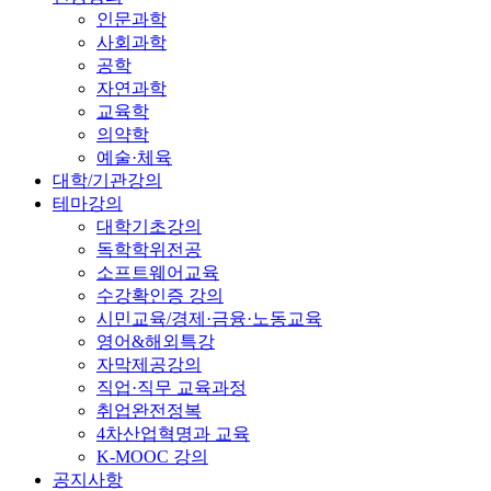
인문과학
사회과학
공학
자연과학
교육학
의약학
예술·체육
대학/기관강의
테마강의
대학기초강의
독학학위전공
소프트웨어교육
수강확인증 강의
시민교육/경제·금융·노동교육
영어&해외특강
자막제공강의
직업·직무 교육과정
취업완전정복
4차산업혁명과 교육
K-MOOC 강의
공지사항