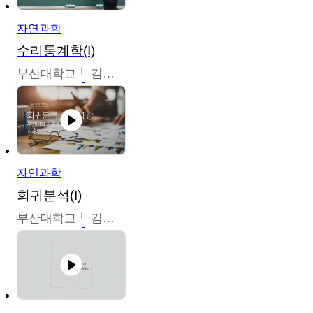
자연과학
수리통계학(I)
부산대학교
김충락
자연과학
회귀분석(I)
부산대학교
김충락