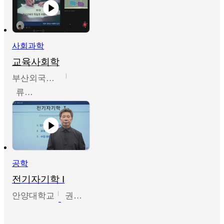
사회과학
교육사회학
부산외국어대학교
류영철
공학
전기자기학 I
안양대학교
권원현