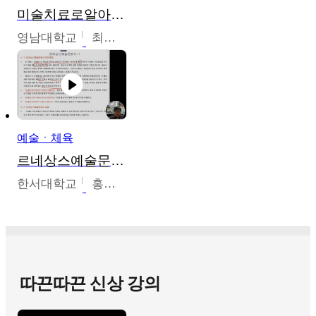
미술치료로알아가는가족이야기
영남대학교
최선남
예술ㆍ체육
르네상스예술문화사
한서대학교
홍창호
따끈따끈 신상 강의