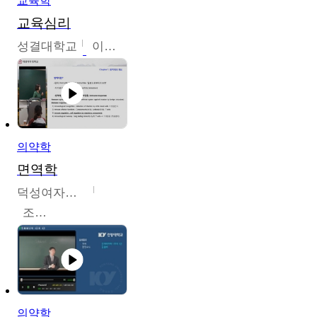
교육학
교육심리
성결대학교
이수경
의약학
면역학
덕성여자대학교
조효선
의약학