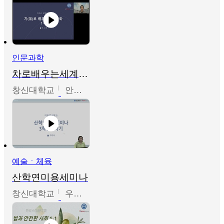
인문과학
차로배우는세계문화
창신대학교
안소영
예술ㆍ체육
산학연미용세미나
창신대학교
우미옥,오윤경,박선이