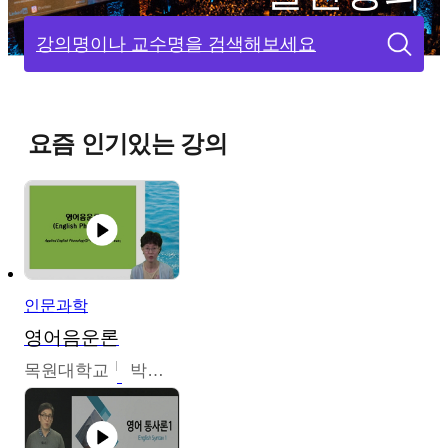
강의명이나 교수명을 검색해보세요
요즘 인기있는 강의
인문과학
영어음운론
목원대학교
박미숙