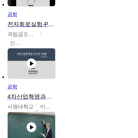
공학
전자회로실험-PSPICE 시뮬레이션
국립금오공과대학교
신경욱
공학
4차산업혁명과우리의미래
서원대학교
이병권