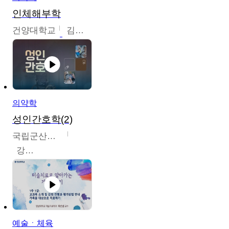
인체해부학
건양대학교
김철태
의약학
성인간호학(2)
국립군산대학교
강경아
예술ㆍ체육