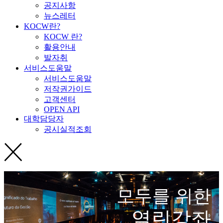
공지사항
뉴스레터
KOCW란?
KOCW 란?
활용안내
발자취
서비스도움말
서비스도움말
저작권가이드
고객센터
OPEN API
대학담당자
공시실적조회
모두를 위한
열린강좌