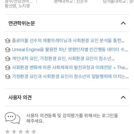
광주/전남권역센터
평택대학교
신은주
남서울대학교
양
황선영, 노지영
연관학위논문
플로어볼 선수의 재활트레이닝과 사회환경 요인 분석을 통한
필드복귀 지원체계 개발 = Development of a Field-Return
Unreal Engine을 활용한 피난 영향인자별 인간행동 데이터 수집
Support System for Floorball Athletes Based on an
및 저장 자동화 플랫폼 개발 연구
Analysis of Rehabilitation Training and Socio-Environmental
개인내적 요인, 가정환경 요인, 사회환경 요인이 청소년
Factors
스마트미디어 중독에 미치는 영향 : 사회불안의 매개효과 = The
사회환경 변화에 따른 사회체육의 발전과정과 미래전망 = The
Effect of Intrapersonal Variables, Familial Variables, and
development process and future prospects of sport for all
Social Environment Variables on Smart Media Addiction of
가정환경 요인과 사회환경 요인이 청소년의 일탈행위에 미치는
in response to changes in the social environment
Youth
영향에 관한 연구 = A Study on the Effect of a Home
Background and Social Environment Factors on
Adolescent’s Deviant Behavior
사용자 의견
사용자 의견등록 및 강의평가를 위해서는 로그인을
해주세요.