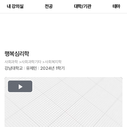
내 강의실
전공
대학/기관
테마
행복심리학
사회과학 >사회과학기타 >사회복지학
강남대학교
유제민
2024년 1학기
Play
Video