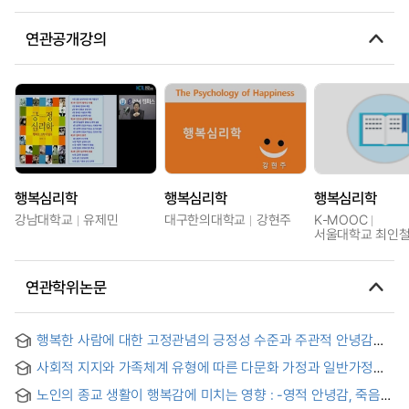
연관공개강의
행복심리학
행복심리학
행복심리학
강남대학교
유제민
대구한의대학교
강현주
K-MOOC
서울대학교 최인
연관학위논문
행복한 사람에 대한 고정관념의 긍정성 수준과 주관적 안녕감의
문화차
사회적 지지와 가족체계 유형에 따른 다문화 가정과 일반가정
유아의 심리적 안녕감
노인의 종교 생활이 행복감에 미치는 영향 : -영적 안녕감, 죽음