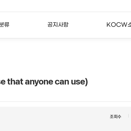
분류
공지사항
KOCW
강의
공지사항
KOCW란
강의
뉴스레터
활용안내
분야
주요통계현황
발자취
hat anyone can use)
강의
서비스도움말
고객센터
조회수