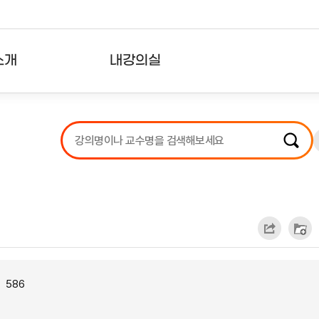
소개
내강의실
?
강의리스트
수강확인증강의
사용자의견
내강의클립
586