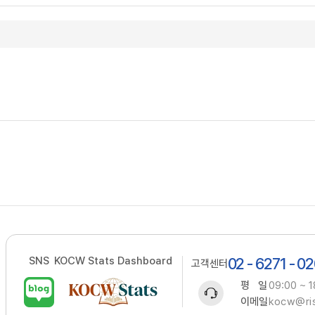
SNS
KOCW Stats Dashboard
02 - 6271 - 0
고객센터
평 일
09:00 ~ 1
이메일
kocw@ris