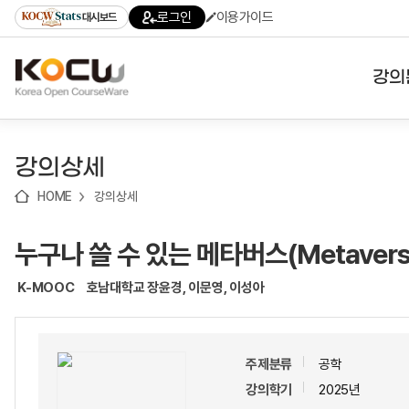
로
로
로
바
로그인
이용가이드
대시보드
가
가
가
로
기
기
기
가
(skip
기
to
강의
content)
대학
강의상세
기관
HOME
강의상세
전공
누구나 쓸 수 있는 메타버스(Metaverse t
테마
K-MOOC
호남대학교 장윤경, 이문영, 이성아
주제분류
공학
강의학기
2025년