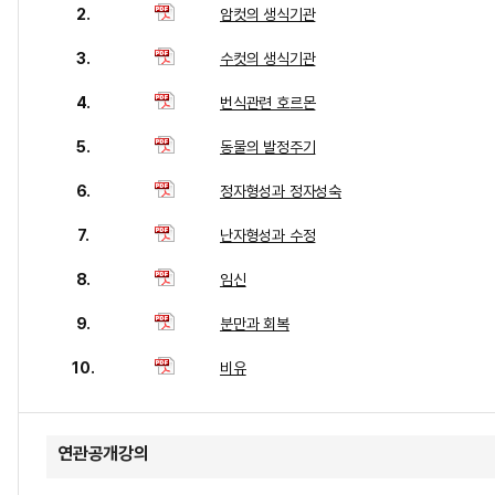
2.
암컷의 생식기관
3.
수컷의 생식기관
4.
번식관련 호르몬
5.
동물의 발정주기
6.
정자형성과 정자성숙
7.
난자형성과 수정
8.
임신
9.
분만과 회복
10.
비유
연관공개강의