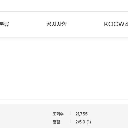
분류
공지사항
KOCW
강의
공지사항
KOCW란
강의
뉴스레터
활용안내
분야
주요통계현황
발자취
강의
서비스도움말
고객센터
조회수
21,755
평점
2/5.0 (1)