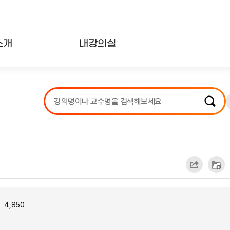
소개
내강의실
?
강의리스트
수강확인증강의
사용자의견
내강의클립
4,850