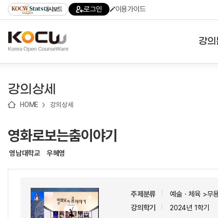
로
로
로
바
로그인
이용가이드
대시보드
가
가
가
로
기
기
기
가
(skip
기
to
강의
content)
대학
강의상세
기관
HOME
강의상세
전공
영화로보는춤이야기
테마
영남대학교
우혜영
주제분류
예술ㆍ체육 >무
강의학기
2024년 1학기