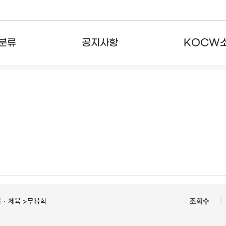
분류
공지사항
KOCW
강의
공지사항
KOCW란
강의
뉴스레터
활용안내
분야
주요통계현황
발자취
강의
서비스도움말
고객센터
용ㆍ체육 >무용학
조회수