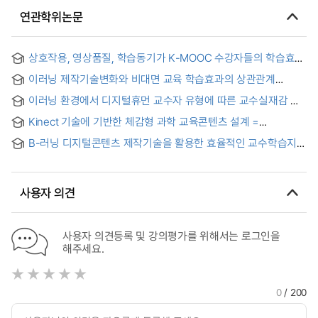
연관학위논문
상호작용, 영상품질, 학습동기가 K-MOOC 수강자들의 학습효과
및 학습만족도에 미치는 영향 요인 연구 = Factors Influencing
이러닝 제작기술변화와 비대면 교육 학습효과의 상관관계
Learning Effects and Satisfaction of K-MOOC Participants:
분석에 관한 연구 : 수요자 분석 및 전문가 심층 인터뷰를
A Study on Interaction, Video Quality, and Learning
이러닝 환경에서 디지털휴먼 교수자 유형에 따른 교수실재감 및
중심으로 = A Study on the Correlation Analysis between E-
Motivation
학습효과 분석 = Examining the Teaching Presence and
Learning Production Technology Changes and Learning
Kinect 기술에 기반한 체감형 과학 교육콘텐츠 설계 =
Learning Impact of Digital Human Instructors in e-Learning
Effectiveness in Distance Learning - Focusing on
Experiential Science Education Content Design based on
Environments
Consumer Analysis and Expert In-depth Interviews -
B-러닝 디지털콘텐츠 제작기술을 활용한 효율적인 교수학습지원
Kinect technology
방법 = The Efficient Teaching and Learning Supporting
Method Using B-Learning Digital Contents Production
Techniques
사용자 의견
사용자 의견등록 및 강의평가를 위해서는 로그인을
해주세요.
0
/ 200