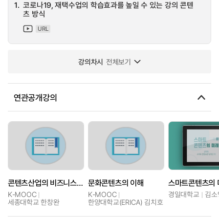
1.
코로나19, 재택수업의 학습효과를 높일 수 있는 강의 콘텐
츠 방식
URL
강의차시
전체보기
연관공개강의
콘텐츠산업의 비즈니스 전략
문화콘텐츠의 이해
스마트콘텐츠의 
K-MOOC
K-MOOC
경일대학교
김소
세종대학교 한창완
한양대학교(ERICA) 김치호