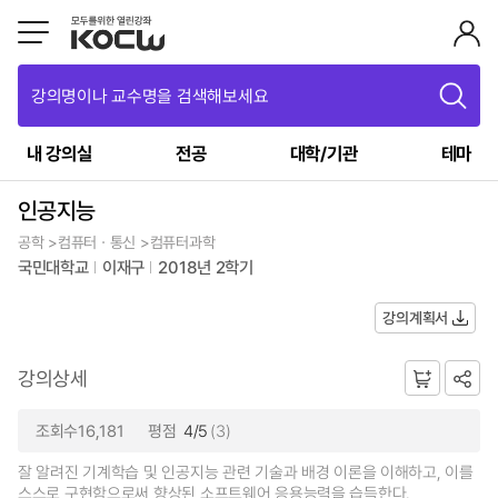
강의명이나 교수명을 검색해보세요
내 강의실
전공
대학/기관
테마
인공지능
공학 >컴퓨터ㆍ통신 >컴퓨터과학
국민대학교
이재구
2018년 2학기
강의계획서
강의상세
조회수16,181
평점
4/5
(3)
잘 알려진 기계학습 및 인공지능 관련 기술과 배경 이론을 이해하고, 이를
스스로 구현함으로써 향상된 소프트웨어 응용능력을 습득한다.