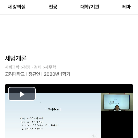
내 강의실
전공
대학/기관
테마
세법개론
사회과학 >경영ㆍ경제 >세무학
고려대학교
정규언
2020년 1학기
Play
Video