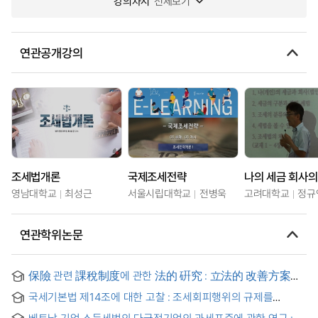
강의차시
전체보기
연관공개강의
조세법개론
국제조세전략
나의 세금 회사의
영남대학교
최성근
서울시립대학교
전병욱
고려대학교
정규
연관학위논문
保險 관련 課稅制度에 관한 法的 硏究 : 立法的 改善方案을
中心으로 = A legal study on the taxation system about
국세기본법 제14조에 대한 고찰 : 조세회피행위의 규제를
Insurance
중심으로
베트남 기업 소득세법의 다국적기업의 과세표준에 관한 연구 :