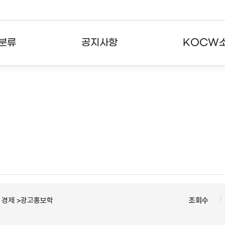
분류
공지사항
KOCW
강의
공지사항
KOCW란
강의
뉴스레터
활용안내
분야
주요통계현황
발자취
강의
서비스도움말
고객센터
ㆍ경제 >광고홍보학
조회수