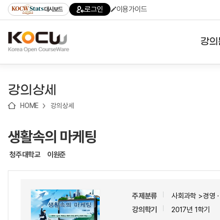
로
로
로
바
로그인
이용가이드
대시보드
가
가
가
로
기
기
기
가
(skip
기
to
강의
content)
대학
강의상세
기관
HOME
강의상세
전공
생활속의 마케팅
테마
청주대학교
이원준
주제분류
사회과학 >경영
강의학기
2017년 1학기