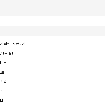
가게 퍼주고 망한 가게
 판매부 김대리
랙박스
설득
 기업
선택
움터