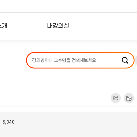
소개
내강의실
?
강의리스트
수강확인증강의
사용자의견
내강의클립
5,040