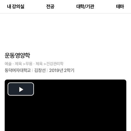
내 강의실
전공
대학/기관
테마
운동영양학
예술ㆍ체육 >무용ㆍ체육 >건강관리학
동덕여자대학교
김창선
2019년 2학기
Play
Video