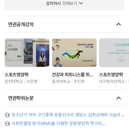
강의차시
전체보기
연관공개강의
스포츠영양학
건강과 피트니스를 위한 스포츠 영양
스포츠영양학
장안대학교
서은영
동아대학교
우진희
대구한의대학교
연관학위논문
청소년기 여자 구기종목 운동선수의 영양소 섭취상태와 식습관
사회연결망 분석(SNA)을 이용한 운동영양학 연구의
Knowledge Map 분석 = Knowledge Map Analysis of