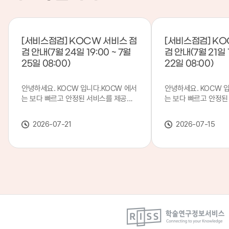
[서비스점검] KOCW 서비스 점
[서비스점검] KO
검 안내(7월 24일 19:00 ~ 7월
검 안내(7월 21일 1
25일 08:00)
22일 08:00)
안녕하세요. KOCW 입니다.KOCW 에서
안녕하세요. KOCW 
는 보다 빠르고 안정된 서비스를 제공하
는 보다 빠르고 안정된
기 위해 다음과 같이 서비스 점검을 실시
기 위해 다음과 같이 
합니다.※ 서비스 점검 작업 일시 : 7월
합니다.※ 서비스 점검 작
2026-07-21
2026-07-15
24일(금) 19:00 ~ 7월 25일(토) 08:00
일(화) 19:00 ~ 7월 
이로 인해 KOCW 서비스가 점검 시간 동
로 인해 KOCW 서비
안 서비스가 일시 중지될 수 있으니, 이
서비스가일시 중지될 수
점 양해하여 주시기 바랍니다.저희
해하여 주시기 바랍니다
KOCW 에서는 이용자 여러분께 보다 좋
서는 이용자 여러분께 
은 서비스를 제공하기 위해 노력하겠습니
를 제공하기 위해 노
다.감사합니다.
니다.