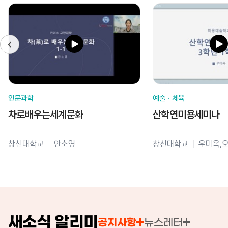
인문과학
예술ㆍ체육
차로배우는세계문화
산학연미용세미나
창신대학교
안소영
창신대학교
우미옥,
새소식 알리미
공지사항
뉴스레터