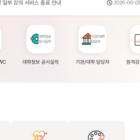
 및 일부 강의 서비스 종료 안내
2026-06-0
점검 안내(4월 24일 19:00 ~ 4월...
2026-04-2
공시 대학의 원격강좌 현황 조사 안내(자주묻...
2026-04-0
대학정보
기관/대학
공시실적
담당자
WC
대학정보 공시실적
기관/대학 담당자
원격강