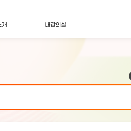
소개
내강의실
?
강의리스트
수강확인증강의
사용자의견
내강의클립
검 안내(7월 24일 19:00 ~ 7월...
2026-07-2
검 안내(7월 21일 19:00 ~ 7...
2026-07-1