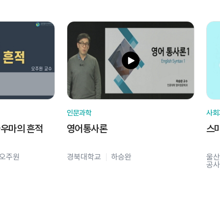
인문과학
사회
라우마의 흔적
영어통사론
스
오주원
경북대학교
하승완
울산
공사