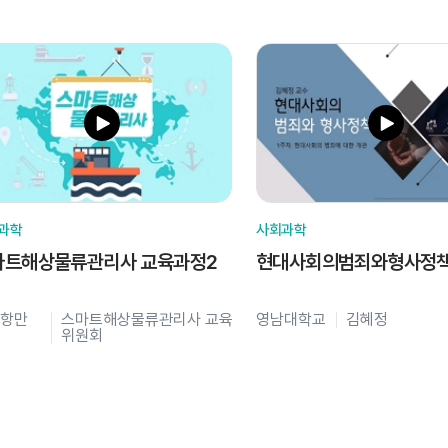
과학
사회과학
마트해상물류관리사 교육과정2
현대사회의범죄와형사정
항만
스마트해상물류관리사 교육
영남대학교
김혜정
위원회