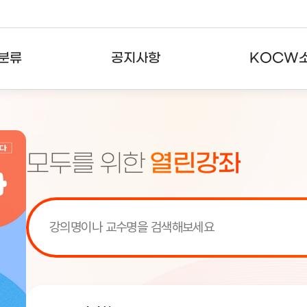
분류
공지사항
KOCW
강의
공지사항
KOCW란
강의
뉴스레터
활용안내
모두를 위한
열린강좌
분야
주요통계현황
발자취
강의
서비스도움말
고객센터
[서비스점검] KOCW 서비스 점
[서비스점검] KOCW 서비스 점