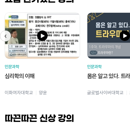
인문과학
인문과학
심리학의 이해
몸은 알고 있다. 트
이화여자대학교
양윤
글로벌사이버대학교
따끈따끈 신상 강의