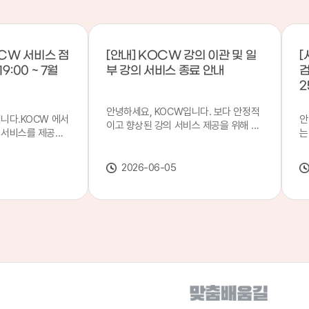
CW 서비스 점
[안내] KOCW 강의 이관 및 일
[
9:00 ~ 7월
부 강의 서비스 종료 안내
검
2
안녕하세요, KOCW입니다. 보다 안정적
입니다.KOCW 에서
안
이고 향상된 강의 서비스 제공을 위해 강
 서비스를 제공하
는
의 이관 작업을 진행하게 되었습니다. 이
서비스 점검을 실시
기
에 따라 일부 강의는2026년 6월 중 서비
업 일시 : 7월 21
합
스가 종료될 예정이오니, 이용에 참고하
2026-06-05
22일(수) 08:00이
2
여 주시기 바랍니다. 강의 이관 일정 안내
스가 점검 시간 동안
이
단계 기간 주요 작업 1단계 6월 1~2주 이
 있으니, 이 점 양
안
관 준비 2단계 6월 3~4주 1차 이관 작업
.저희 KOCW 에
여
3단계 7월 1~2주 2차 이관 작업 완료 및
보다 좋은 서비스
이
시스템 안정화 ※ 이관 작업 진행 상황에
력하겠습니다.감사합
공
따라 일정은 변경될 수 있습니다. 서비스
종료 강의 안내 이관 작업으로 인해 일부
강의는 2026년 6월 15일 서비스 종료되
었습니다. 서비스 종료 강의 목록은 아래
링크에서 확인하실 수 있습니다. → 서비