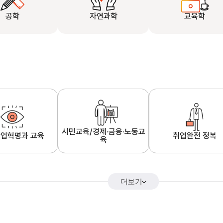
공학
자연과학
교육학
시민교육/경제·금융·노동교
업혁명과 교육
취업완전 정복
육
더보기
어&해외특강
K-MOOC 강의