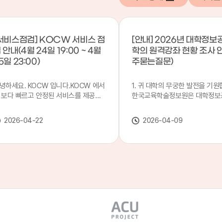
서비스점검] KOCW 서비스 점
[안내] 2026년 대학정보
 안내(4월 24일 19:00 ~ 4월
학의 원격강좌 현황 조사 
5일 23:00)
주묻는질문)
녕하세요. KOCW 입니다.KOCW 에서
1. 귀 대학의 무궁한 발전을 기원
 보다 빠르고 안정된 서비스를 제공하
한국교육학술정보원은 대학정보
 위해 다음과 같이 서비스 점검을 실시
목별 관리기관으로 지정되어 있습
니다.※ 서비스 점검 작업 일시 : 4월
본 조사는 2025. 3. 1~2026. 2.
2026-04-22
2026-04-09
4일(금) 19:00 ~ 4월 25일(토) 23:00
에 운영된 원격강좌(이러닝) 현
로 인해 KOCW 서비스가 점검시간 동
하여, '2026 대학정보공시 대학
 일시중지될 예정이오니, 이 점 양해하
강좌(12-바)'에 데이터를 연계할
 주시기 바랍니다.저희 KOCW 에서는
니다.가. 대학정보공시 대상 대
용자 여러분께 보다 좋은 서비스를 제
4년제 대학, 전문대학, 대학원대
하기 위해 노력하겠습니다.감사합니다.
격강좌(이러닝) 관련 부서(교무처
학습개발센터, 이러닝지원센터 등
송통신대학교 및 사이버대학 제외
인시 캠퍼스인 경우 해당 캠퍼스
있는 기관명을 선택하시면 됩니다.