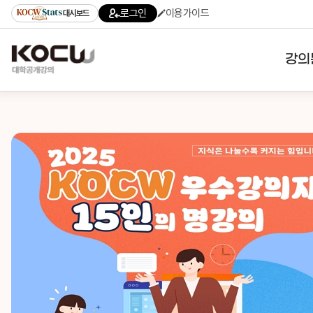
로그인
이용가이드
대시보드
강의
대학
기관
전공
테마