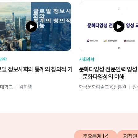
과학
사회과학
벌 정보사회와 통계의 창의적 기
문화다양성 전문인력 양성
- 문화다양성의 이해
대학교
김희영
한국문화예술교육진흥원
권
주요통계
저작권