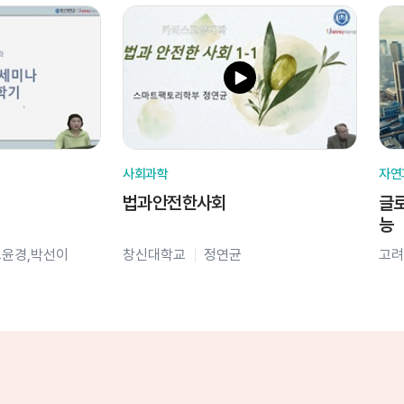
사회과학
자연
법과안전한사회
글로
능
오윤경,박선이
창신대학교
정연균
고려