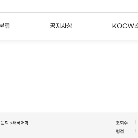
분류
공지사항
KOCW
강의
공지사항
KOCW란
강의
뉴스레터
활용안내
분야
주요통계현황
발자취
강의
서비스도움말
고객센터
ㆍ문학 >태국어학
조회수
평점