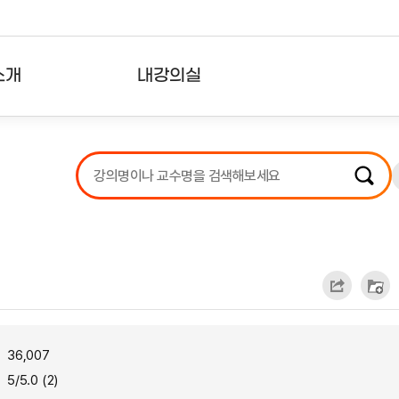
소개
내강의실
?
강의리스트
수강확인증강의
사용자의견
내강의클립
36,007
5/5.0 (2)