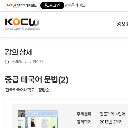
로
로
로
바
로그인
이용가이드
대시보드
가
가
가
로
기
기
기
가
(skip
기
to
강의
content)
대학
강의상세
기관
HOME
강의상세
전공
중급 태국어 문법(2)
테마
한국외국어대학교
정환승
주제분류
인문과학 >언어
강의학기
2012년 2학기