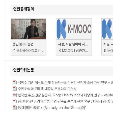
연관공개강의
중급태국어문법
시경, 시를 알아야 사람노릇 할 수 있다
한국외국어대학교 | 정환승
K-MOOC | 성균관대학교 조민환
연관학위논문
심박수 기반 폐루프 미세 진동자극을 이용한 운전자 졸음 개선 연구 = Study to pre
수면 양상과 경동맥 내중막 두께와의 관련성
한국판 수면 건강 질문지 (Sleep Health Index) 타당화 연구 = Validation
침실디자인 환경에 따른 수면 만족도 분석에 관한 연구 : 대학생 침실환경을 중심으
綬에 關한 考察 = (A) study on the "Shou(綬)"