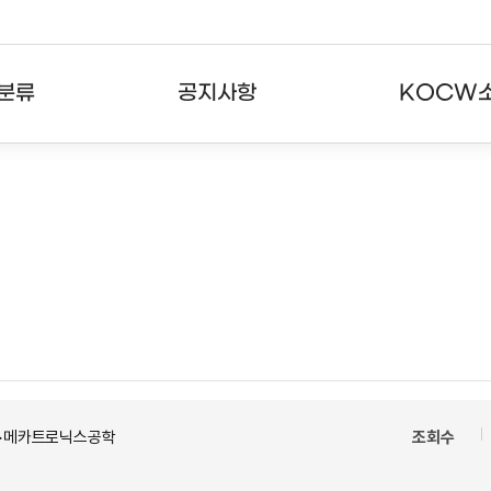
분류
공지사항
KOCW
강의
공지사항
KOCW란
강의
뉴스레터
활용안내
분야
주요통계현황
발자취
강의
서비스도움말
고객센터
 >메카트로닉스공학
조회수