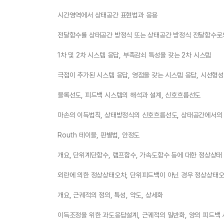
시간영역에서 상태공간 표현법과 응용
전달함수를 상태공간 방정식 또는 상태공간 방정식 전달함수로
1차 및 2차 시스템 응답, 부족감쇠 특성을 갖는 2차 시스템
극점이 추가된 시스템 응답, 영점을 갖는 시스템 응답, 시선형
블록선도, 피드백 시스템의 해석과 설계, 신호흐름선도
마손의 이득법칙, 상태방정식의 신호흐름선도, 상태공간에서의 
Routh 테이블, 판별법, 안정도
개요, 단위계단함수, 램프함수, 가속도함수 등에 대한 정상상태
외란에 의한 정상상태오차, 단위피드백이 아닌 경우 정상상태오
개요, 근궤적의 정의, 특성, 약도, 상세화
이득조정을 위한 과도응답설계, 근궤적의 일반화, 양의 피드백