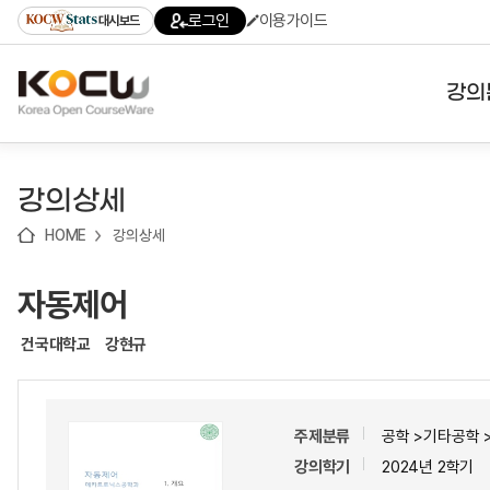
로
로
로
바
로그인
이용가이드
대시보드
가
가
가
로
기
기
기
가
(skip
기
to
강의
content)
대학
강의상세
기관
HOME
강의상세
전공
자동제어
테마
건국대학교
강현규
주제분류
공학 >기타공학
강의학기
2024년 2학기