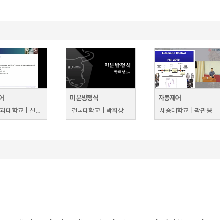
어
미분방정식
자동제어
금오공과대학교 | 신동원
건국대학교 | 박희상
세종대학교 | 곽관웅