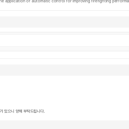
cation of automatic control for improving firefighting perform
우가 있으니 양해 부탁드립니다.