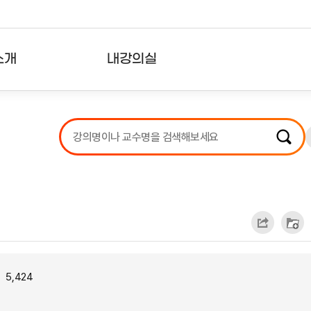
소개
내강의실
?
강의리스트
수강확인증강의
사용자의견
내강의클립
5,424