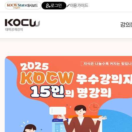
로그인
이용가이드
대시보드
강의
대학
기관
전공
테마