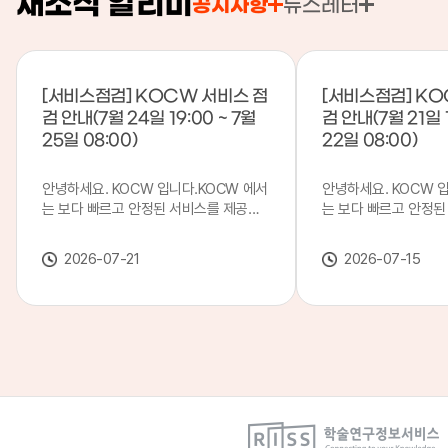
새소식 알리미
공지사항
뉴스레터
[서비스점검] KOCW 서비스 점
[서비스점검] KO
검 안내(7월 24일 19:00 ~ 7월
검 안내(7월 21일 1
25일 08:00)
22일 08:00)
안녕하세요. KOCW 입니다.KOCW 에서
안녕하세요. KOCW 
는 보다 빠르고 안정된 서비스를 제공하
는 보다 빠르고 안정된
기 위해 다음과 같이 서비스 점검을 실시
기 위해 다음과 같이 
합니다.※ 서비스 점검 작업 일시 : 7월
합니다.※ 서비스 점검 작
2026-07-21
2026-07-15
24일(금) 19:00 ~ 7월 25일(토) 08:00
일(화) 19:00 ~ 7월 
이로 인해 KOCW 서비스가 점검 시간 동
로 인해 KOCW 서비
안 서비스가 일시 중지될 수 있으니, 이
서비스가일시 중지될 수
점 양해하여 주시기 바랍니다.저희
해하여 주시기 바랍니다
KOCW 에서는 이용자 여러분께 보다 좋
서는 이용자 여러분께 
은 서비스를 제공하기 위해 노력하겠습니
를 제공하기 위해 노
다.감사합니다.
니다.