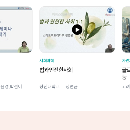
사회과학
자연
법과안전한사회
글로
능
오윤경,박선이
창신대학교
정연균
고려