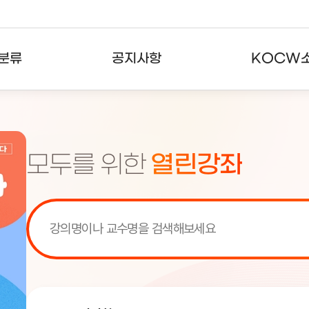
분류
공지사항
KOCW
강의
공지사항
KOCW란
강의
뉴스레터
활용안내
모두를 위한
열린강좌
분야
주요통계현황
발자취
강의
서비스도움말
고객센터
[서비스점검] KOCW 서비스 점
[서비스점검] KOCW 서비스 점