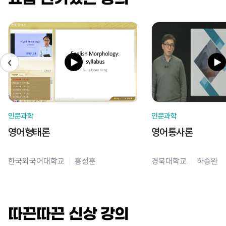
인문과학
인문과학
영어형태론
영어통사론
한국외국어대학교
홍성훈
경북대학교
하승완
따끈따끈 신상 강의