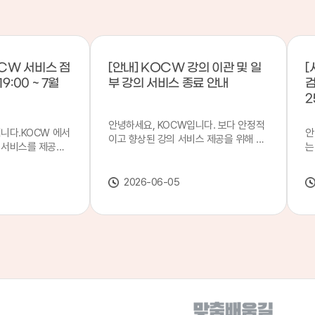
CW 서비스 점
[안내] KOCW 강의 이관 및 일
[
9:00 ~ 7월
부 강의 서비스 종료 안내
검
2
안녕하세요, KOCW입니다. 보다 안정적
입니다.KOCW 에서
안
이고 향상된 강의 서비스 제공을 위해 강
 서비스를 제공하
는
의 이관 작업을 진행하게 되었습니다. 이
서비스 점검을 실시
기
에 따라 일부 강의는2026년 6월 중 서비
업 일시 : 7월 21
합
스가 종료될 예정이오니, 이용에 참고하
2026-06-05
22일(수) 08:00이
2
여 주시기 바랍니다. 강의 이관 일정 안내
스가 점검 시간 동안
이
단계 기간 주요 작업 1단계 6월 1~2주 이
 있으니, 이 점 양
안
관 준비 2단계 6월 3~4주 1차 이관 작업
.저희 KOCW 에
여
3단계 7월 1~2주 2차 이관 작업 완료 및
보다 좋은 서비스
이
시스템 안정화 ※ 이관 작업 진행 상황에
력하겠습니다.감사합
공
따라 일정은 변경될 수 있습니다. 서비스
종료 강의 안내 이관 작업으로 인해 일부
강의는 2026년 6월 15일 서비스 종료되
었습니다. 서비스 종료 강의 목록은 아래