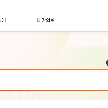
소개
내강의실
?
강의리스트
수강확인증강의
사용자의견
내강의클립
검 안내(7월 24일 19:00 ~ 7월...
2026-07-2
검 안내(7월 21일 19:00 ~ 7...
2026-07-1