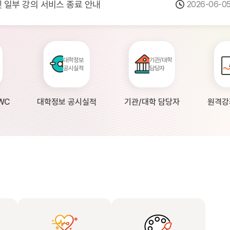
 및 일부 강의 서비스 종료 안내
2026-06-0
점검 안내(4월 24일 19:00 ~ 4월...
2026-04-2
공시 대학의 원격강좌 현황 조사 안내(자주묻...
2026-04-0
대학정보
기관/대학
공시실적
담당자
WC
대학정보 공시실적
기관/대학 담당자
원격강