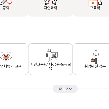
공학
자연과학
교육학
시민교육/경제·금융·노동교
업혁명과 교육
취업완전 정복
육
더보기
어&해외특강
K-MOOC 강의