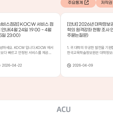
주요통계
저작권
서비스점검] KOCW 서비스 점
[안내] 2026년 대학정보
 안내(4월 24일 19:00 ~ 4월
학의 원격강좌 현황 조사 
5일 23:00)
주묻는질문)
녕하세요. KOCW 입니다.KOCW 에서
1. 귀 대학의 무궁한 발전을 기원
 보다 빠르고 안정된 서비스를 제공하
한국교육학술정보원은 대학정보
 위해 다음과 같이 서비스 점검을 실시
목별 관리기관으로 지정되어 있습
니다.※ 서비스 점검 작업 일시 : 4월
본 조사는 2025. 3. 1~2026. 2.
2026-04-22
2026-04-09
4일(금) 19:00 ~ 4월 25일(토) 23:00
에 운영된 원격강좌(이러닝) 현
로 인해 KOCW 서비스가 점검시간 동
하여, '2026 대학정보공시 대학
 일시중지될 예정이오니, 이 점 양해하
강좌(12-바)'에 데이터를 연계할
 주시기 바랍니다.저희 KOCW 에서는
니다.가. 대학정보공시 대상 대
용자 여러분께 보다 좋은 서비스를 제
4년제 대학, 전문대학, 대학원대
하기 위해 노력하겠습니다.감사합니다.
격강좌(이러닝) 관련 부서(교무처
학습개발센터, 이러닝지원센터 등
송통신대학교 및 사이버대학 제외
인시 캠퍼스인 경우 해당 캠퍼스