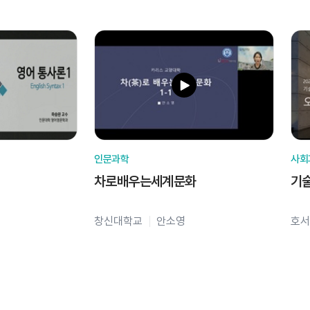
인문과학
사회
차로배우는세계문화
기
창신대학교
안소영
호서