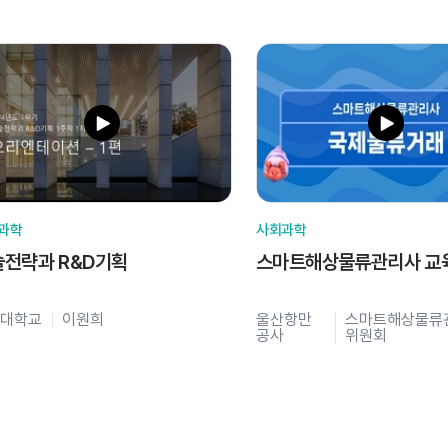
과학
사회과학
술전략과 R&D기획
스마트해상물류관리사 교
대학교
이원희
울산항만
스마트해상물류
공사
위원회